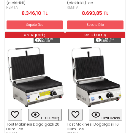
(elektrikli)
(elektrikli)-ce
REMTA
REMTA
8.346,10 TL
8.693,85 TL
Sepete Ekle
Sepete Ekle
Ön Sipariş
Ön Sipariş
ÜCRETSIZ
ÜCRETSIZ
KARGO
KARGO
Hızlı Bakış
Hızlı Bakış
Tost Makinesi Doğalgazlı 20
Tost Makinesi Doğalgazlı 16
Dilim -ce-
Dilim -ce-