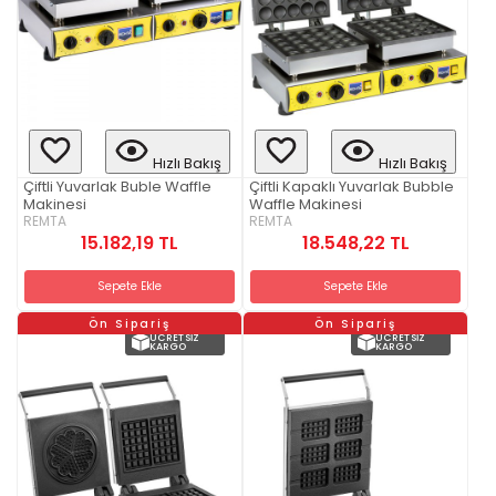
Hızlı Bakış
Hızlı Bakış
Çiftli Yuvarlak Buble Waffle
Çiftli Kapaklı Yuvarlak Bubble
Makinesi
Waffle Makinesi
REMTA
REMTA
15.182,19 TL
18.548,22 TL
Sepete Ekle
Sepete Ekle
Ön Sipariş
Ön Sipariş
ÜCRETSIZ
ÜCRETSIZ
KARGO
KARGO