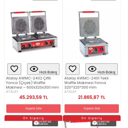
Hızlı Bakış
Hızlı Bakış
Atalay AWMC-2402 Çiftli
Atalay AWMC-2401 Tekli
Yonca (Çiçek) Waffle
Waffle Makinesi Yonca
Makinesi – 600x320x300 mm
320*320*300 mm
ATALAY
ATALAY
45.293,59 TL
21.865,87 TL
Sepete Ekle
Sepete Ekle
Ön Sipariş
Ön Sipariş
ÜCRETSIZ
ÜCRETSIZ
KARGO
KARGO