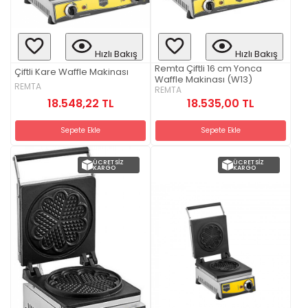
Hızlı Bakış
Hızlı Bakış
Remta Çiftli 16 cm Yonca
Çiftli Kare Waffle Makinası
Waffle Makinası (W13)
REMTA
REMTA
18.548,22 TL
18.535,00 TL
Sepete Ekle
Sepete Ekle
ÜCRETSIZ
ÜCRETSIZ
KARGO
KARGO