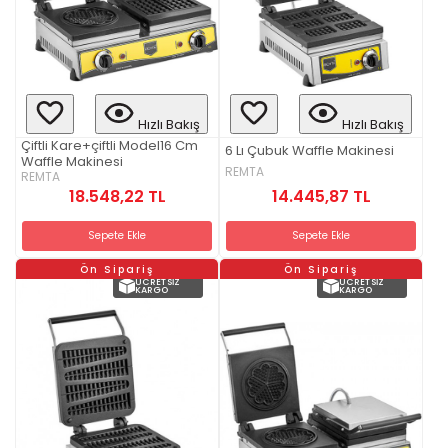
Hızlı Bakış
Hızlı Bakış
Çiftli Kare+çiftli Model16 Cm
6 Lı Çubuk Waffle Makinesi
Waffle Makinesi
REMTA
REMTA
14.445,87 TL
18.548,22 TL
Sepete Ekle
Sepete Ekle
Ön Sipariş
Ön Sipariş
ÜCRETSIZ
ÜCRETSIZ
KARGO
KARGO