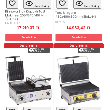
Hızlı Bakış
Hızlı Bakış
Rinnova Blok Kapaklı Tost
Tost & Izgara
Makinesi 205*545*410 Mm
480x480x300mm Elektrikli
(RN 102)
REMTA
KALİTEGAZ
14.953,42 TL
17.219,37 TL
Sepete Ekle
Sepete Ekle
Ön Sipariş
Ön Sipariş
ÜCRETSIZ
ÜCRETSIZ
KARGO
KARGO