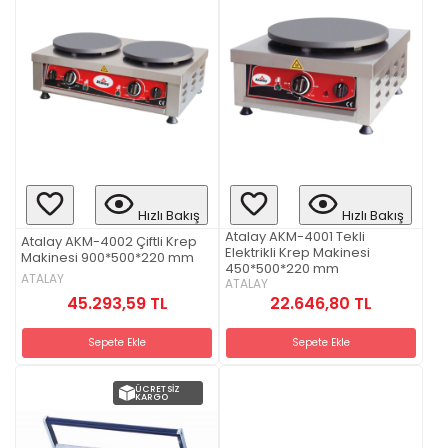
Hızlı Bakış
Hızlı Bakış
Atalay AKM-4001 Tekli
Atalay AKM-4002 Çiftli Krep
Elektrikli Krep Makinesi
Makinesi 900*500*220 mm
450*500*220 mm
ATALAY
ATALAY
45.293,59 TL
22.646,80 TL
Sepete Ekle
Sepete Ekle
ÜCRETSIZ
KARGO