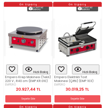
Ön Sipariş
Ön Sipariş
ÜCRETSIZ
ÜCRETSIZ
KARGO
KARGO
Hızlı Bakış
Hızlı Bakış
Empero Krep Makinesi (Tekli)
Empero Elektrikli Tost
220 V , R40 cm (EMP.KR.010)
Makinesi (Çiftli) (EMP.103)
EMPERO
EMPERO
20.927,44 TL
30.019,25 TL
Sepete Ekle
Sepete Ekle
Ön Sipariş
Ön Sipariş