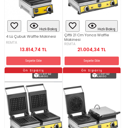
Hızlı Bakış
Hızlı Bakış
Çiftli 21 Cm Yonca Waffle
4 Lü Çubuk Waffle Makinesi
Makinesi
REMTA
REMTA
13.814,74 TL
21.004,34 TL
Sepete Ekle
Sepete Ekle
Ön Sipariş
Ön Sipariş
ÜCRETSIZ
ÜCRETSIZ
KARGO
KARGO