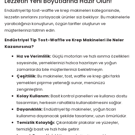
Lezzetin Yeni Boyutlarına Hazır Olun!
Endüstriyel tip tost-waffle ve krep makineleri kategorisinde,
lezzetin sınırlarını zorlayacak ürünler sizi bekliyor. Bu makinelerle
yaratıcılığınızı konuşturun, özgün tarifler oluşturun ve
müşterilerinizi tatmin edin.
Endüstriyel Tip Tost-Waffle ve Krep Makineleri ile Neler
Kazanırsınız?
Hız ve Verimlilik:
Güçlü motorları ve hızlı ısınma özellikleri
sayesinde, yemeklerinizi hızlıca hazırlayın ve yoğun
zamanlarda bile müşterilerinizi bekletmeyin.
Çeşitlilik:
Bu makineler, tost, waffle ve krep gibi farklı
yemekleri pişirme yeteneği sunar, menünüzü
zenginleştirin.
Kolay Kullanım:
Basit kontrol panelleri ve kullanıcı dostu
tasarımları, herkesin rahatlıkla kullanabilmesini sağlar.
Dayanıklılık:
Endüstriyel tip makineler, yoğun ticari
kullanıma dayanacak şekilde tasarlanır, uzun ömürlüdür.
Temizlik Kolaylığı:
Çıkarılabilir plakalar ve yüzeyler,
temizliği basit ve hızlı hale getirir.