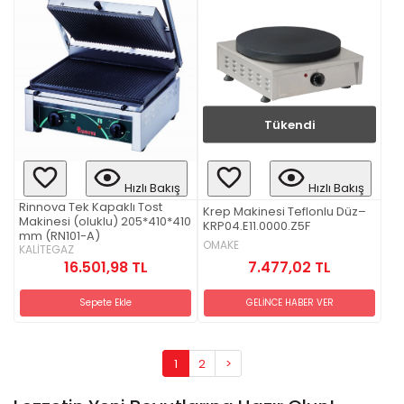
Tükendi
Hızlı Bakış
Hızlı Bakış
Rinnova Tek Kapaklı Tost
Krep Makinesi Teflonlu Düz–
Makinesi (oluklu) 205*410*410
KRP04.E11.0000.Z5F
mm (RN101-A)
OMAKE
KALİTEGAZ
7.477,02 TL
16.501,98 TL
GELİNCE HABER VER
Sepete Ekle
1
2
>