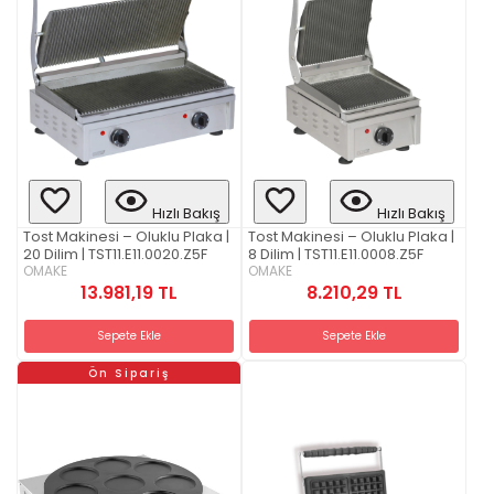
Hızlı Bakış
Hızlı Bakış
Tost Makinesi – Oluklu Plaka |
Tost Makinesi – Oluklu Plaka |
20 Dilim | TST11.E11.0020.Z5F
8 Dilim | TST11.E11.0008.Z5F
OMAKE
OMAKE
13.981,19 TL
8.210,29 TL
Sepete Ekle
Sepete Ekle
Ön Sipariş