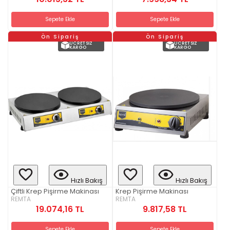
Sepete Ekle
Sepete Ekle
Ön Sipariş
Ön Sipariş
ÜCRETSIZ
ÜCRETSIZ
KARGO
KARGO
Hızlı Bakış
Hızlı Bakış
Çiftli Krep Pişirme Makinası
Krep Pişirme Makinası
REMTA
REMTA
19.074,16 TL
9.817,58 TL
Sepete Ekle
Sepete Ekle