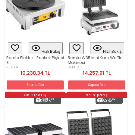
Hızlı Bakış
Hızlı Bakış
Remta Elektrikli Pankek Pişirici
Remta W35 Mini Kare Waffle
8'li
Makinesi
REMTA
REMTA
10.238,34 TL
14.257,91 TL
Sepete Ekle
Sepete Ekle
Ön Sipariş
Ön Sipariş
ÜCRETSIZ
ÜCRETSIZ
KARGO
KARGO