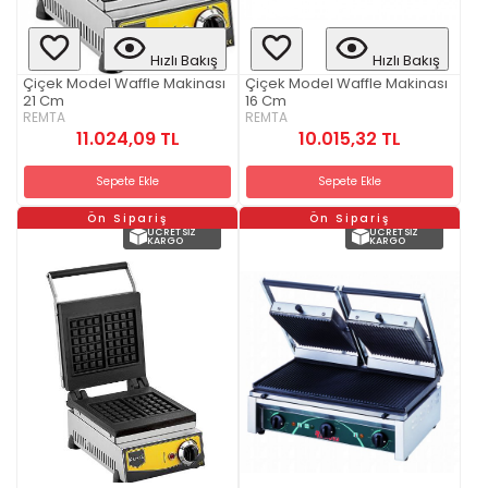
Hızlı Bakış
Hızlı Bakış
Çiçek Model Waffle Makinası
Çiçek Model Waffle Makinası
21 Cm
16 Cm
REMTA
REMTA
11.024,09 TL
10.015,32 TL
Sepete Ekle
Sepete Ekle
Ön Sipariş
Ön Sipariş
ÜCRETSIZ
ÜCRETSIZ
KARGO
KARGO