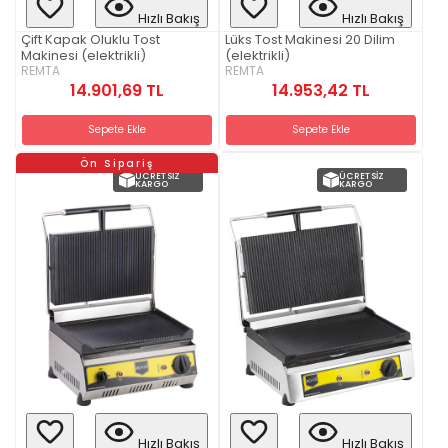
Hızlı Bakış
Hızlı Bakış
Çift Kapak Oluklu Tost
Lüks Tost Makinesi 20 Dilim
Makinesi (elektrikli)
(elektrikli)
REMTA
REMTA
14.901,69 TL
14.953,42 TL
Sepete Ekle
Sepete Ekle
Ön Sipariş
ÜCRETSIZ
ÜCRETSIZ
KARGO
KARGO
Hızlı Bakış
Hızlı Bakış