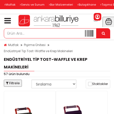
>Mutfak
>Servis ve Sunum
>Bar Malzemeleri
>Bulaşıkhane
>Taşıma 
Mutfak
Pişirme Ünitesi
Endüstriyel Tip Tost-Waffle ve Krep Makineleri
ENDÜSTRIYEL TIP TOST-WAFFLE VE KREP
MAKINELERI
57 ürün bulundu
Filtrele
Stoktakiler