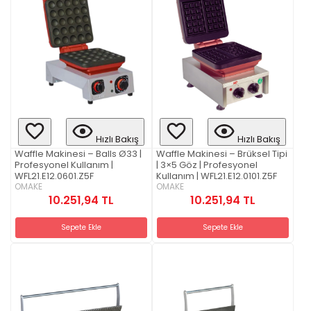
Hızlı Bakış
Hızlı Bakış
Waffle Makinesi – Balls Ø33 |
Waffle Makinesi – Brüksel Tipi
Profesyonel Kullanım |
| 3×5 Göz | Profesyonel
WFL21.E12.0601.Z5F
Kullanım | WFL21.E12.0101.Z5F
OMAKE
OMAKE
10.251,94 TL
10.251,94 TL
Sepete Ekle
Sepete Ekle