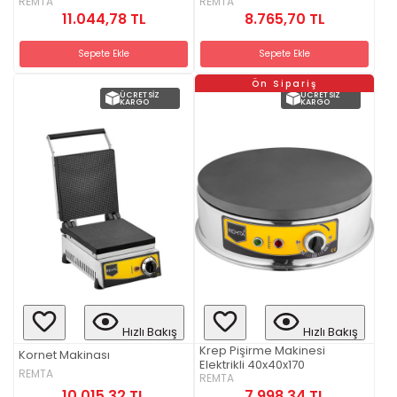
REMTA
REMTA
11.044,78 TL
8.765,70 TL
Sepete Ekle
Sepete Ekle
Ön Sipariş
ÜCRETSIZ
ÜCRETSIZ
KARGO
KARGO
Hızlı Bakış
Hızlı Bakış
Krep Pişirme Makinesi
Kornet Makinası
Elektrikli 40x40x170
REMTA
REMTA
10.015,32 TL
7.998,34 TL