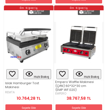
Ön Sipariş
Ön Sipariş
ÜCRETSIZ
ÜCRETSIZ
KARGO
KARGO
Hızlı Bakış
Hızlı Bakış
Empero Waffle Makinesi
Islak Hamburger Tost
(Çiftli) 60*32*30 cm
Makinesi
(EMP.WF.020)
REMTA
EMPERO
10.764,28 TL
38.767,58 TL
Sepete Ekle
Sepete Ekle