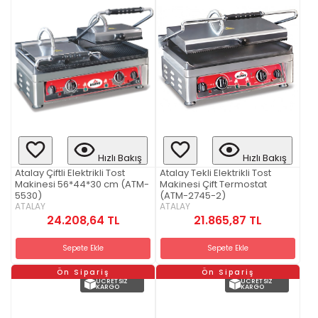
Hızlı Bakış
Hızlı Bakış
Atalay Çiftli Elektrikli Tost
Atalay Tekli Elektrikli Tost
Makinesi 56*44*30 cm (ATM-
Makinesi Çift Termostat
5530)
(ATM-2745-2)
ATALAY
ATALAY
24.208,64 TL
21.865,87 TL
Sepete Ekle
Sepete Ekle
Ön Sipariş
Ön Sipariş
ÜCRETSIZ
ÜCRETSIZ
KARGO
KARGO