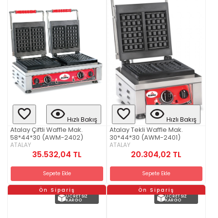
Hızlı Bakış
Hızlı Bakış
Atalay Çiftli Waffle Mak.
Atalay Tekli Waffle Mak.
58*44*30 (AWM-2402)
30*44*30 (AWM-2401)
ATALAY
ATALAY
35.532,04 TL
20.304,02 TL
Sepete Ekle
Sepete Ekle
Ön Sipariş
Ön Sipariş
ÜCRETSIZ
ÜCRETSIZ
KARGO
KARGO