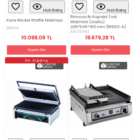
Hızlı Bakış
Hızlı Bakış
Rinnova İki Kapaklı Tost
Kare Model Waffle Makinası
Makinesi (oluklu)
205*545*410 mm (RN103-A)
REMTA
KALİTEGAZ
10.098,09 TL
19.679,28 TL
Sepete Ekle
Sepete Ekle
Ön Sipariş
ÜCRETSIZ
ÜCRETSIZ
KARGO
KARGO