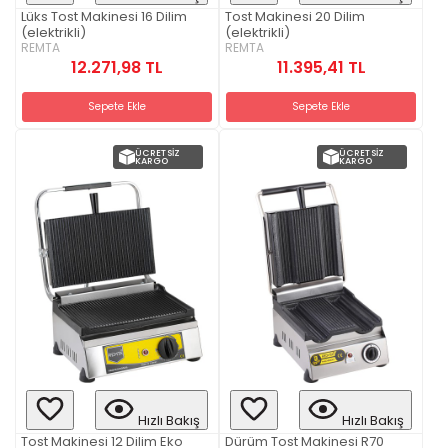
Lüks Tost Makinesi 16 Dilim
Tost Makinesi 20 Dilim
(elektrikli)
(elektrikli)
REMTA
REMTA
12.271,98 TL
11.395,41 TL
Sepete Ekle
Sepete Ekle
ÜCRETSIZ
ÜCRETSIZ
KARGO
KARGO
Hızlı Bakış
Hızlı Bakış
Tost Makinesi 12 Dilim Eko
Dürüm Tost Makinesi R70