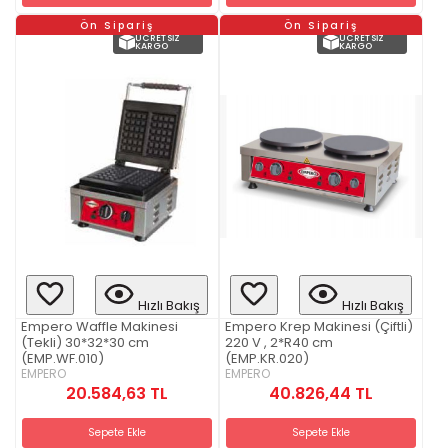
Ön Sipariş
Ön Sipariş
ÜCRETSIZ
ÜCRETSIZ
KARGO
KARGO
Hızlı Bakış
Hızlı Bakış
Empero Waffle Makinesi
Empero Krep Makinesi (Çiftli)
(Tekli) 30*32*30 cm
220 V , 2*R40 cm
(EMP.WF.010)
(EMP.KR.020)
EMPERO
EMPERO
20.584,63 TL
40.826,44 TL
Sepete Ekle
Sepete Ekle