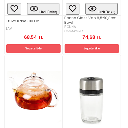
Hızlı Bakış
Hızlı Bakış
Bonna Glass Vao 8,5*10,8cm
Truva Kase 310 Cc
Bowl
BONNA
LAV
GLASSVAGO
68,54 TL
74,68 TL
Sepete Ekle
Sepete Ekle