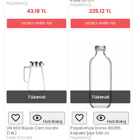
Kase 20 cm
PAŞABAHÇE
PAŞABAHÇE
43,18 TL
225,12 TL
GELİNCE HABER VER
GELİNCE HABER VER
Tükendi
Tükendi
Hızlı Bakış
Hızlı Bakış
UN 603 Büyük Cam Sürahi
Paşabahçe İconic 80355
(1.8L)
Kapaklı Şişe 540 cc
FAME KITCHEN
PAŞABAHÇE