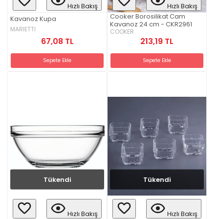
Hızlı Bakış
Hızlı Bakış
Cooker Borosilikat Cam
Kavanoz Kupa
Kavanoz 24 cm - CKR2961
MARIETTI
COOKER
67,08 TL
213,19 TL
Sepete Ekle
Sepete Ekle
Tükendi
Tükendi
Hızlı Bakış
Hızlı Bakış