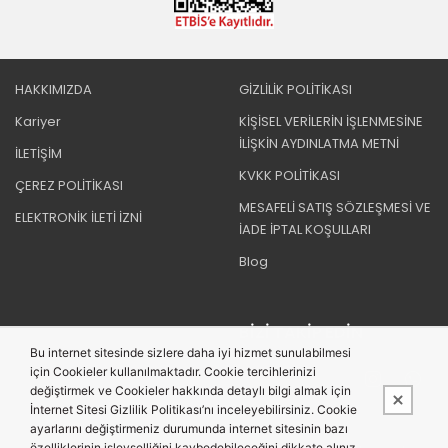
HAKKIMIZDA
GİZLİLİK POLİTİKASI
Kariyer
KİŞİSEL VERİLERİN İŞLENMESİNE
İLİŞKİN AYDINLATMA METNİ
İLETİŞİM
KVKK POLİTİKASI
ÇEREZ POLİTİKASI
MESAFELİ SATIŞ SÖZLEŞMESİ VE
ELEKTRONİK İLETİ İZNİ
İADE İPTAL KOŞULLARI
Blog
BIZI TAKIP EDIN
Bu internet sitesinde sizlere daha iyi hizmet sunulabilmesi
için Cookieler kullanılmaktadır. Cookie tercihlerinizi
değiştirmek ve Cookieler hakkında detaylı bilgi almak için
İnternet Sitesi Gizlilik Politikası’nı inceleyebilirsiniz. Cookie
ayarlarını değiştirmeniz durumunda internet sitesinin bazı
özelliklerinin işlevselliğini kaybedebileceğini dikkate alınız.