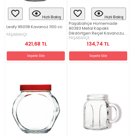
Hızlı Bakış
Hızlı Bakış
Paşabahçe Homemade
Leafy 950118 Kavanoz 1100 cc
80383 Metal Kapaklı
Dikdörtgen Reçel Kavanozu
PAŞABAHÇE
300 cc
PAŞABAHÇE
421,68 TL
134,74 TL
Sepete Ekle
Sepete Ekle