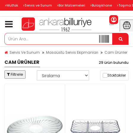
>Mutfak
>Servis ve Sunum
>Bar Malzemeleri
>Bulaşıkhane
>Taşıma 
Servis Ve Sunum
Masaüstü Servis Ekipmanları
Cam Ürünler
CAM ÜRÜNLER
29 ürün bulundu
Filtrele
Stoktakiler