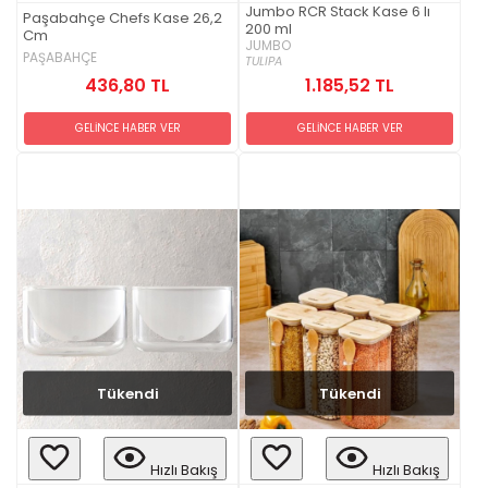
Jumbo RCR Stack Kase 6 lı
Paşabahçe Chefs Kase 26,2
200 ml
Cm
JUMBO
PAŞABAHÇE
TULIPA
436,80 TL
1.185,52 TL
GELİNCE HABER VER
GELİNCE HABER VER
Tükendi
Tükendi
Hızlı Bakış
Hızlı Bakış