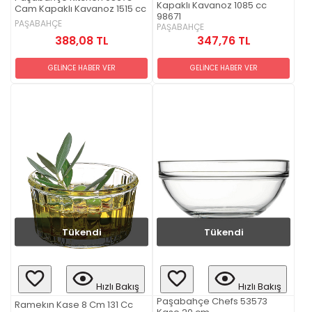
Kapaklı Kavanoz 1085 cc
Cam Kapaklı Kavanoz 1515 cc
98671
PAŞABAHÇE
PAŞABAHÇE
388,08 TL
347,76 TL
GELİNCE HABER VER
GELİNCE HABER VER
Tükendi
Tükendi
Hızlı Bakış
Hızlı Bakış
Paşabahçe Chefs 53573
Ramekın Kase 8 Cm 131 Cc