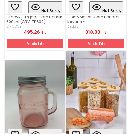
Hızlı Bakış
Hızlı Bakış
Groovy Süzgeçli Cam Demlik
Cole&Mason Cam Baharat
600 ml (GRV-TP600)
Kavanozu
GROOVY
ZYLISS
495,26 TL
318,88 TL
Sepete Ekle
Sepete Ekle