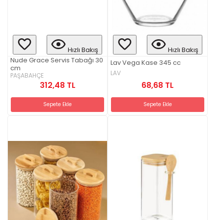
Hızlı Bakış
Hızlı Bakış
Nude Grace Servis Tabağı 30
Lav Vega Kase 345 cc
cm
LAV
PAŞABAHÇE
68,68 TL
312,48 TL
Sepete Ekle
Sepete Ekle