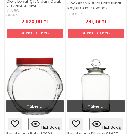
Glory D.wall Çift Cidarlı Opak
Cooker CKR3820 Borosilikat
2 Li Kase 400ml
Kaşıklı Cam Kavanoz
JUMBO
COOKER
GLORY
261,94 TL
2.920,90 TL
GELİNCE HABER VER
GELİNCE HABER VER
Tükendi
Tükendi
Hızlı Bakış
Hızlı Bakış
Paşabahçe Bella 80002
Paşabahçe Kitchen 98677