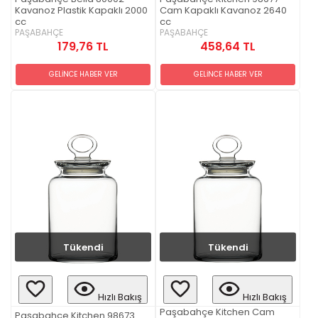
Kavanoz Plastik Kapaklı 2000
Cam Kapaklı Kavanoz 2640
cc
cc
PAŞABAHÇE
PAŞABAHÇE
179,76 TL
458,64 TL
GELİNCE HABER VER
GELİNCE HABER VER
Tükendi
Tükendi
Hızlı Bakış
Hızlı Bakış
Paşabahçe Kitchen Cam
Paşabahçe Kitchen 98673