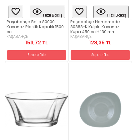
Hızlı Bakış
Hızlı Bakış
Paşabahçe Bella 80000
Paşabahçe Homemade
Kavanoz Plastik Kapaklı 1500
80388-K Kulplu Kavanoz
cc
Kupa 450 cc H:130 mm
PAŞABAHÇE
PAŞABAHÇE
153,72 TL
128,35 TL
Sepete Ekle
Sepete Ekle