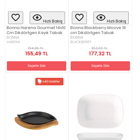
Hızlı Bakış
Hızlı Bakış
Bonna Harena Gourmet 14x10
Bonna Blackberry Moove 16
Cm Dikdörtgen Kayık Tabak
cm Dikdörtgen Tabak
BONNA
BONNA
HARENA
BLACKBERRY
194,36 TL
253,32 TL
155,49 TL
177,32 TL
Sepete Ekle
Sepete Ekle
%40 İNDIRIM