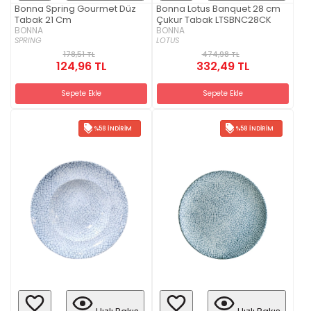
Bonna Spring Gourmet Düz
Bonna Lotus Banquet 28 cm
Tabak 21 Cm
Çukur Tabak LTSBNC28CK
BONNA
BONNA
SPRING
LOTUS
178,51 TL
474,98 TL
124,96 TL
332,49 TL
Sepete Ekle
Sepete Ekle
%58 İNDIRIM
%58 İNDIRIM