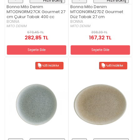
Hızlı Bakış
Hızlı Bakış
Bonna Mito Denim
Bonna Mito Denim
MTODNGRM27CK Gourmet 27
MTODNGRM27DZ Gourmet
cm Çukur Tabak 400 cc
Düz Tabak 27 cm
BONNA
BONNA
MITO DENIM
MITO DENIM
673,45 TL
398,39 TL
282,85 TL
167,32 TL
Sepete Ekle
Sepete Ekle
%55 İNDIRIM
%45 İNDIRIM