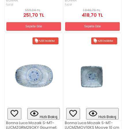
BONNA
BONNA
luca
luca
559,34 TL
1.046,76 TL
251,70 TL
418,70 TL
Sepete Ekle
Sepete Ekle
%58 İNDIRIM
%55 İNDIRIM
Hızlı Bakış
Hızlı Bakış
Bonna Luca Mozaik S-MT-
Bonna Luca Mozaik S-MT-
LUCMZGRM29OKY Gourmet
LUCMZMOV10KS Moove 10 cm