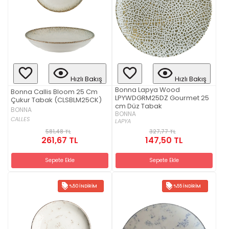
Hızlı Bakış
Hızlı Bakış
Bonna Lapya Wood
Bonna Callis Bloom 25 Cm
LPYWDGRM25DZ Gourmet 25
Çukur Tabak (CLSBLM25CK)
cm Düz Tabak
BONNA
BONNA
CALLES
LAPYA
581,48 TL
327,77 TL
261,67 TL
147,50 TL
Sepete Ekle
Sepete Ekle
%50 İNDIRIM
%55 İNDIRIM