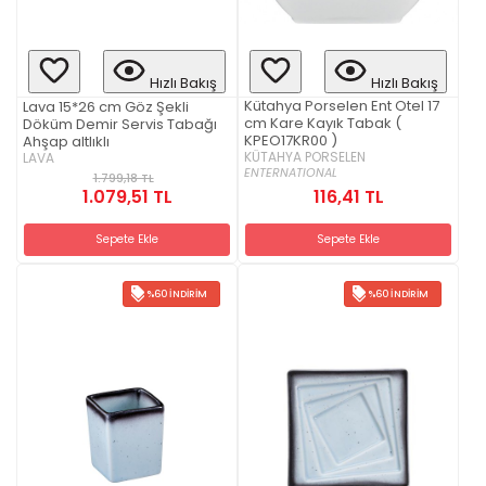
Hızlı Bakış
Hızlı Bakış
Kütahya Porselen Ent Otel 17
Lava 15*26 cm Göz Şekli
cm Kare Kayık Tabak (
Döküm Demir Servis Tabağı
KPEO17KR00 )
Ahşap altlıklı
KÜTAHYA PORSELEN
LAVA
ENTERNATIONAL
1.799,18 TL
1.079,51 TL
116,41 TL
Sepete Ekle
Sepete Ekle
%60 İNDIRIM
%60 İNDIRIM