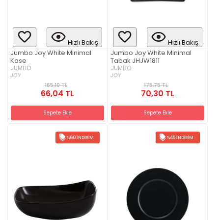
Hızlı Bakış
Hızlı Bakış
Jumbo Joy White Minimal
Jumbo Joy White Minimal
Kase
Tabak JHJW1811
JUMBO
JUMBO
JOY
JOY
165,10 TL
175,75 TL
66,04 TL
70,30 TL
Sepete Ekle
Sepete Ekle
%60 İNDIRIM
%45 İNDIRIM