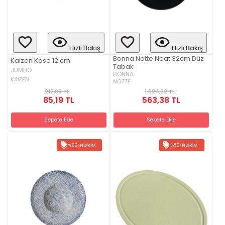
Hızlı Bakış
Hızlı Bakış
Bonna Notte Neat 32cm Düz
Kaizen Kase 12 cm
Tabak
JUMBO
BONNA
KAIZEN
NOTTE
212,98 TL
1.024,32 TL
85,19 TL
563,38 TL
Sepete Ekle
Sepete Ekle
%60 İNDIRIM
%50 İNDIRIM