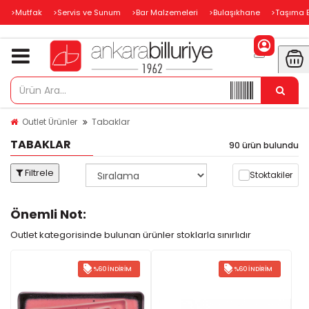
>Mutfak
>Servis ve Sunum
>Bar Malzemeleri
>Bulaşıkhane
>Taşıma 
Outlet Ürünler
Tabaklar
TABAKLAR
90 ürün bulundu
Filtrele
Stoktakiler
Önemli Not:
Outlet kategorisinde bulunan ürünler stoklarla sınırlıdır
%60 İNDIRIM
%60 İNDIRIM