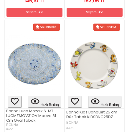
145,10 TL
153,05 TL
Sepete Ekle
Sepete Ekle
%60 İNDIRIM
%20 İNDIRIM
Hızlı Bakış
Hızlı Bakış
Bonna Luca Mozaik S-MT-
Bonna Kids Banquet 25 cm
LUCMZMOV31OV Moove 31
Düz Tabak KIDSBNC25DZ
Cm Oval Tabak
BONNA
BONNA
KIDS
luca