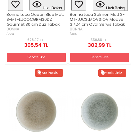
Hızlı Bakış
Hızlı Bakış
Bonna Luca Ocean Blue Matt
Bonna Luca Salmon Matt S-
S-MT-LUCOCGRM30DZ
MT-LUCSLMOV31OV Moove
Gourmet 30 cm Düz Tabak
31*24 cm Oval Servis Tabak
BONNA
BONNA
luca
luca
678,97 TL
550,88 TL
305,54 TL
302,99 TL
Sepete Ekle
Sepete Ekle
%55 İNDIRIM
%50 İNDIRIM