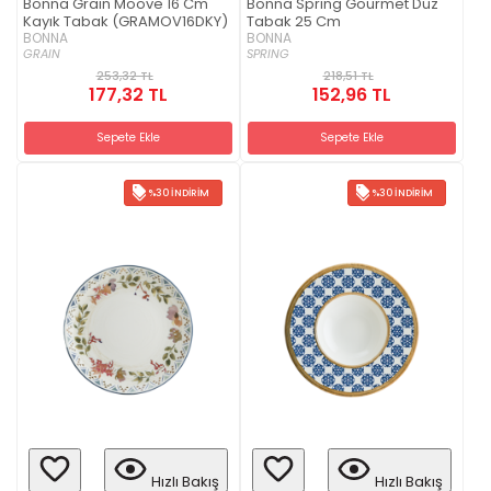
Bonna Grain Moove 16 Cm
Bonna Spring Gourmet Düz
Kayık Tabak (GRAMOV16DKY)
Tabak 25 Cm
BONNA
BONNA
GRAIN
SPRING
253,32 TL
218,51 TL
177,32 TL
152,96 TL
Sepete Ekle
Sepete Ekle
%30 İNDIRIM
%30 İNDIRIM
Hızlı Bakış
Hızlı Bakış