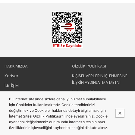
HAKKIMIZDA
GİZLİLİK POLİTİKASI
Kariyer
KİŞİSEL VERİLERİN İŞLENMESİNE
İLİŞKİN AYDINLATMA METNİ
İLETİŞİM
KVKK POLİTİKASI
ÇEREZ POLİTİKASI
Bu internet sitesinde sizlere daha iyi hizmet sunulabilmesi
MESAFELİ SATIŞ SÖZLEŞMESİ VE
ELEKTRONİK İLETİ İZNİ
için Cookieler kullanılmaktadır. Cookie tercihlerinizi
İADE İPTAL KOŞULLARI
değiştirmek ve Cookieler hakkında detaylı bilgi almak için
İnternet Sitesi Gizlilik Politikası’nı inceleyebilirsiniz. Cookie
Blog
ayarlarını değiştirmeniz durumunda internet sitesinin bazı
özelliklerinin işlevselliğini kaybedebileceğini dikkate alınız.