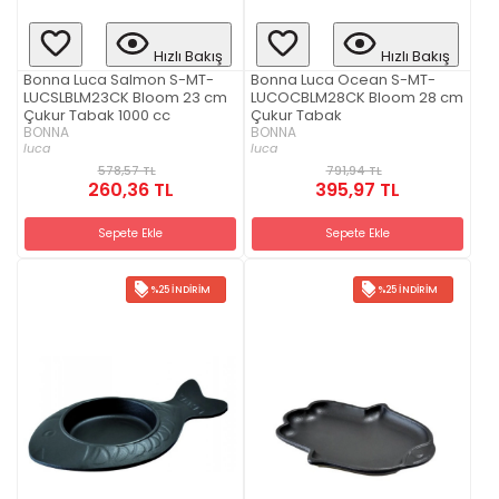
Hızlı Bakış
Hızlı Bakış
Bonna Luca Salmon S-MT-
Bonna Luca Ocean S-MT-
LUCSLBLM23CK Bloom 23 cm
LUCOCBLM28CK Bloom 28 cm
Çukur Tabak 1000 cc
Çukur Tabak
BONNA
BONNA
luca
luca
578,57 TL
791,94 TL
260,36 TL
395,97 TL
Sepete Ekle
Sepete Ekle
%25 İNDIRIM
%25 İNDIRIM