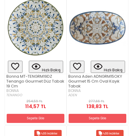
Hızlı Bakış
Hızlı Bakış
Bonna MT-TENGRM19DZ
Bonna Aden ADNGRM15OKY
Tenango Gourmet Düz Tabak
Gourmet 15 Cm Oval Kayık
19 Cm
Tabak
BONNA
BONNA
TENANGO
ADEN
254,59 TL
277,66 TL
114,57 TL
138,83 TL
Sepete Ekle
Sepete Ekle
%55 İNDIRIM
%55 İNDIRIM