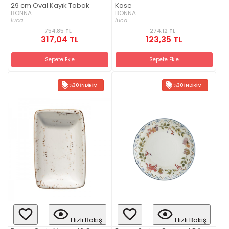
29 cm Oval Kayık Tabak
Kase
BONNA
BONNA
luca
luca
754,85 TL
274,12 TL
317,04 TL
123,35 TL
Sepete Ekle
Sepete Ekle
%30 İNDIRIM
%30 İNDIRIM
Hızlı Bakış
Hızlı Bakış