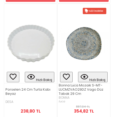
%60 İNDIRIM
Hızlı Bakış
Hızlı Bakış
Bonna Luca Mozaik S-MT-
Porselen 24 Cm Turta Kabı
LUCMZVAO29DZ Vago Düz
Beyaz
Tabak 29 Cm
BONNA
luca
DESA
887,04 TL
238,80 TL
354,82 TL