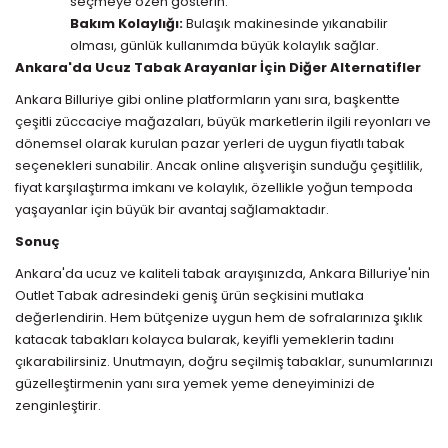
seçmeye özen gösterin.
Bakım Kolaylığı:
Bulaşık makinesinde yıkanabilir
olması, günlük kullanımda büyük kolaylık sağlar.
Ankara'da Ucuz Tabak Arayanlar İçin Diğer Alternatifler
Ankara Billuriye gibi online platformların yanı sıra, başkentte
çeşitli züccaciye mağazaları, büyük marketlerin ilgili reyonları ve
dönemsel olarak kurulan pazar yerleri de uygun fiyatlı tabak
seçenekleri sunabilir. Ancak online alışverişin sunduğu çeşitlilik,
fiyat karşılaştırma imkanı ve kolaylık, özellikle yoğun tempoda
yaşayanlar için büyük bir avantaj sağlamaktadır.
Sonuç
Ankara'da ucuz ve kaliteli tabak arayışınızda, Ankara Billuriye'nin
Outlet Tabak adresindeki geniş ürün seçkisini mutlaka
değerlendirin. Hem bütçenize uygun hem de sofralarınıza şıklık
katacak tabakları kolayca bularak, keyifli yemeklerin tadını
çıkarabilirsiniz. Unutmayın, doğru seçilmiş tabaklar, sunumlarınızı
güzelleştirmenin yanı sıra yemek yeme deneyiminizi de
zenginleştirir.