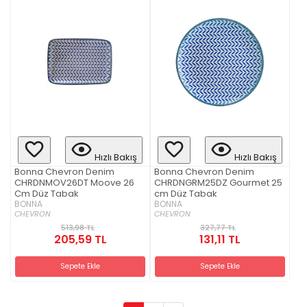
Hızlı Bakış
Hızlı Bakış
Bonna Chevron Denim
Bonna Chevron Denim
CHRDNMOV26DT Moove 26
CHRDNGRM25DZ Gourmet 25
Cm Düz Tabak
cm Düz Tabak
BONNA
BONNA
CHEVRON
CHEVRON
513,98 TL
327,77 TL
205,59 TL
131,11 TL
Sepete Ekle
Sepete Ekle