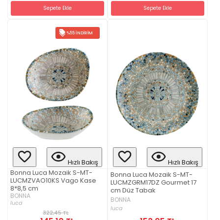
Sepete Ekle
Sepete Ekle
%55 İNDIRIM
Hızlı Bakış
Hızlı Bakış
Bonna Luca Mozaik S-MT-
Bonna Luca Mozaik S-MT-
LUCMZVAO10KS Vago Kase
LUCMZGRM17DZ Gourmet 17
8*8,5 cm
cm Düz Tabak
BONNA
BONNA
luca
luca
322,45 TL