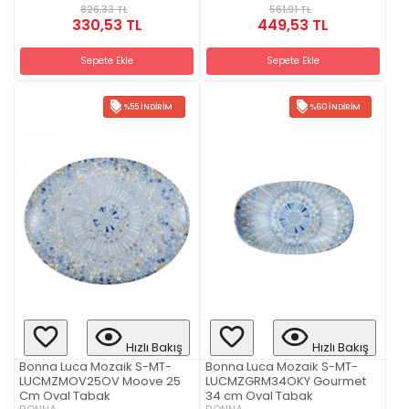
826,33 TL
561,91 TL
330,53 TL
449,53 TL
Sepete Ekle
Sepete Ekle
%55 İNDIRIM
%60 İNDIRIM
Hızlı Bakış
Hızlı Bakış
Bonna Luca Mozaik S-MT-
Bonna Luca Mozaik S-MT-
LUCMZMOV25OV Moove 25
LUCMZGRM34OKY Gourmet
Cm Oval Tabak
34 cm Oval Tabak