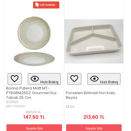
%55 İNDIRIM
Hızlı Bakış
Hızlı Bakış
Bonna Patera Matt MT-
PTRGRM25DZ Gourmet Düz
Porselen Bölmeli Fırın Kabı
Tabak 25 Cm
Beyaz
BONNA
MAT PATERA
DESA
327,77 TL
147,50 TL
213,60 TL
Sepete Ekle
Sepete Ekle