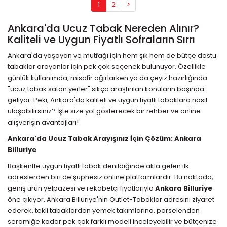
1
2
>
Ankara'da Ucuz Tabak Nereden Alınır?
Kaliteli ve Uygun Fiyatlı Sofraların Sırrı
Ankara'da yaşayan ve mutfağı için hem şık hem de bütçe dostu
tabaklar arayanlar için pek çok seçenek bulunuyor. Özellikle
günlük kullanımda, misafir ağırlarken ya da çeyiz hazırlığında
"ucuz tabak satan yerler" sıkça araştırılan konuların başında
geliyor. Peki, Ankara'da kaliteli ve uygun fiyatlı tabaklara nasıl
ulaşabilirsiniz? İşte size yol gösterecek bir rehber ve online
alışverişin avantajları!
Ankara'da Ucuz Tabak Arayışınız İçin Çözüm: Ankara
Billuriye
Başkentte uygun fiyatlı tabak denildiğinde akla gelen ilk
adreslerden biri de şüphesiz online platformlardır. Bu noktada,
geniş ürün yelpazesi ve rekabetçi fiyatlarıyla
Ankara Billuriye
öne çıkıyor. Ankara Billuriye'nin Outlet-Tabaklar
adresini ziyaret
ederek, tekli tabaklardan yemek takımlarına, porselenden
seramiğe kadar pek çok farklı modeli inceleyebilir ve bütçenize