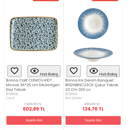
Hızlı Bakış
Hızlı Bakış
Bonna Calif CLFMOV41DT
Bonna Iris Denim Banquet
Moove 36*25 cm Dikdörtgen
IRSDNBNC23CK Çukur Tabak
Düz Tabak
23 Cm 300 cc
BONNA
BONNA
CALIF
IRIS DENIM
1.339,76 TL
299,46 TL
602,89 TL
134,76 TL
Sepete Ekle
Sepete Ekle