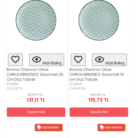
Hızlı Bakış
Hızlı Bakış
Bonna Chevron Olive
Bonna Chevron Olive
CHROLGRM25DZ Gourmet 25
CHROLGRM19DZ Gourmet 19
Cm Düz Tabak
cm Düz Tabak
BONNA
BONNA
CHEVRON
CHEVRON
327,77 TL
231,46 TL
131,11 TL
115,73 TL
Sepete Ekle
Sepete Ekle
%60 İNDIRIM
%60 İNDIRIM