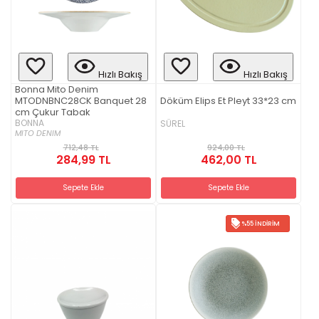
Hızlı Bakış
Hızlı Bakış
Bonna Mito Denim
MTODNBNC28CK Banquet 28
Döküm Elips Et Pleyt 33*23 cm
cm Çukur Tabak
BONNA
SÜREL
MITO DENIM
924,00 TL
712,48 TL
462,00 TL
284,99 TL
Sepete Ekle
Sepete Ekle
%55 İNDIRIM