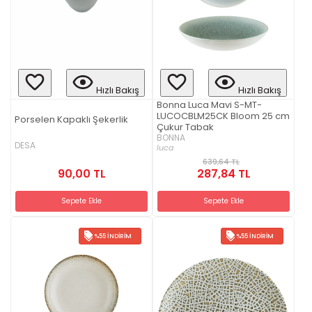
Hızlı Bakış
Hızlı Bakış
Bonna Luca Mavi S-MT-
LUCOCBLM25CK Bloom 25 cm
Porselen Kapaklı Şekerlik
Çukur Tabak
BONNA
DESA
luca
639,64 TL
90,00 TL
287,84 TL
Sepete Ekle
Sepete Ekle
%55 İNDIRIM
%55 İNDIRIM