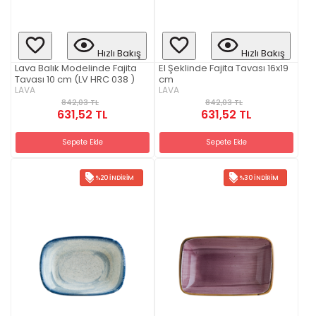
Hızlı Bakış
Hızlı Bakış
Lava Balık Modelinde Fajita
El Şeklinde Fajita Tavası 16x19
Tavası 10 cm (LV HRC 038 )
cm
LAVA
LAVA
842,03 TL
842,03 TL
631,52 TL
631,52 TL
Sepete Ekle
Sepete Ekle
%20 İNDIRIM
%30 İNDIRIM