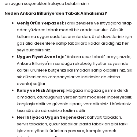
en uygun seçenekleri kolayca bulabilirsiniz.
Neden Ankara Billuriye'den Tabak Almalısınız?
Geniş Ürün Yelpazesi:
Farklı zevklere ve ihtiyaçlara hitap
eden yüzlerce tabak modeli bir arada sunulur. Günlük
kullanıma uygun sade tasarımlardan, özel davetleriniz için
göz alıcı desenlere sahip tabaklara kadar aradığınız her
şeyi bulabilirsiniz.
Uygun Fiyat Avantajı:
"Ankara ucuz tabak" arayışınızda,
Ankara Billuriye'nin sunduğu rekabetçi fiyatlar sayesinde
kaliteli ürünlere bütçenizi sarsmadan sahip olabilirsiniz. Sık
sık düzenlenen kampanyalar ve indirimler de ekstra
avantaj sağlar.
Kolay ve Hızlı Alışveriş:
Mağaza mağaza gezme derdi
olmadan, oturduğunuz yerden tüm modelleri inceleyebilir,
karşılaştırabilir ve güvenle sipariş verebilirsiniz. Ürünleriniz
kısa sürede adresinize teslim edilir.
Her İhtiyaca Uygun Seçenekler:
Kahvaltı tabakları,
servis tabakları, çukur tabaklar, pasta tabakları gibi farklı
işlevlere yönelik ürünlerin yanı sıra, komple yemek