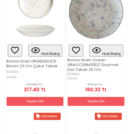
Hızlı Bakış
Hızlı Bakış
Bonna Grain Ocean
Bonna Grain GRABLM23CK
GRAOCGRM25DZ Gourmet
Bloom 23 Cm Çukur Tabak
Düz Tabak 25 Cm
BONNA
BONNA
GRAIN
GRAIN
434,80 TL
356,27 TL
217,40 TL
160,32 TL
Sepete Ekle
Sepete Ekle
%60 İNDIRIM
%50 İNDIRIM