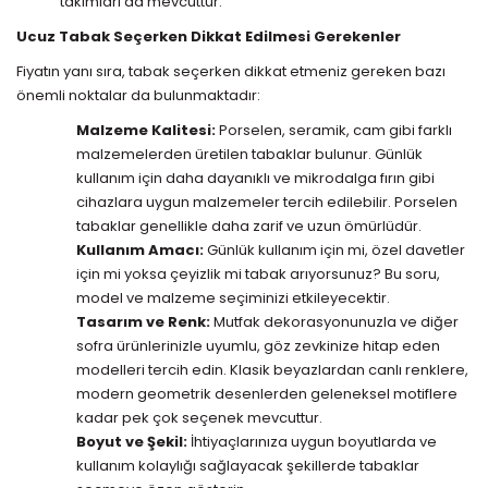
takımları da mevcuttur.
Ucuz Tabak Seçerken Dikkat Edilmesi Gerekenler
Fiyatın yanı sıra, tabak seçerken dikkat etmeniz gereken bazı
önemli noktalar da bulunmaktadır:
Malzeme Kalitesi:
Porselen, seramik, cam gibi farklı
malzemelerden üretilen tabaklar bulunur. Günlük
kullanım için daha dayanıklı ve mikrodalga fırın gibi
cihazlara uygun malzemeler tercih edilebilir. Porselen
tabaklar genellikle daha zarif ve uzun ömürlüdür.
Kullanım Amacı:
Günlük kullanım için mi, özel davetler
için mi yoksa çeyizlik mi tabak arıyorsunuz? Bu soru,
model ve malzeme seçiminizi etkileyecektir.
Tasarım ve Renk:
Mutfak dekorasyonunuzla ve diğer
sofra ürünlerinizle uyumlu, göz zevkinize hitap eden
modelleri tercih edin. Klasik beyazlardan canlı renklere,
modern geometrik desenlerden geleneksel motiflere
kadar pek çok seçenek mevcuttur.
Boyut ve Şekil:
İhtiyaçlarınıza uygun boyutlarda ve
kullanım kolaylığı sağlayacak şekillerde tabaklar