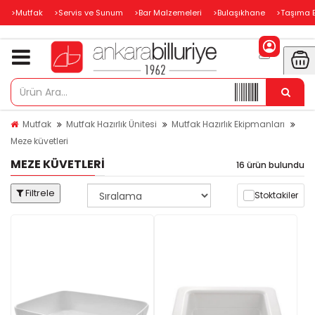
>Mutfak
>Servis ve Sunum
>Bar Malzemeleri
>Bulaşıkhane
>Taşıma 
Mutfak
Mutfak Hazırlık Ünitesi
Mutfak Hazırlık Ekipmanları
Meze küvetleri
MEZE KÜVETLERI
16 ürün bulundu
Filtrele
Stoktakiler