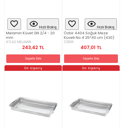
Hızlı Bakış
Hızlı Bakış
Melamin Küvet GN 2/4 - 20
Özbir 4404 Soğuk Meze
mm
Küveti No:4 25*40 cm (430)
ATLAS MELAMİN
ÖZBİR
243,42 TL
407,01 TL
Sepete Ekle
Sepete Ekle
Ön Sipariş
Ön Sipariş