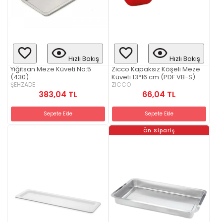
Hızlı Bakış
Hızlı Bakış
Yiğitsan Meze Küveti No:5
Zicco Kapaksız Köşeli Meze
(430)
Küveti 13*16 cm (PDF VB-S)
ŞEHZADE
ZICCO
383,04 TL
66,04 TL
Sepete Ekle
Sepete Ekle
Ön Sipariş