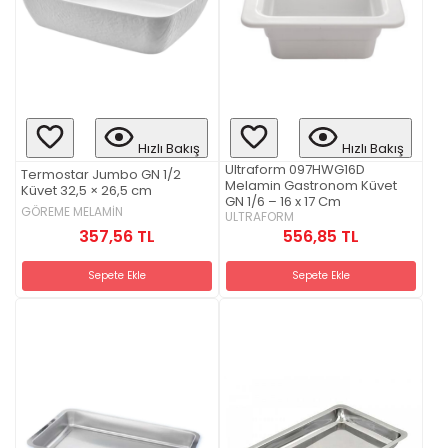
Hızlı Bakış
Hızlı Bakış
Ultraform 097HWG16D
Termostar Jumbo GN 1/2
Melamin Gastronom Küvet
Küvet 32,5 × 26,5 cm
GN 1/6 – 16 x 17 Cm
GÖREME MELAMİN
ULTRAFORM
357,56 TL
556,85 TL
Sepete Ekle
Sepete Ekle