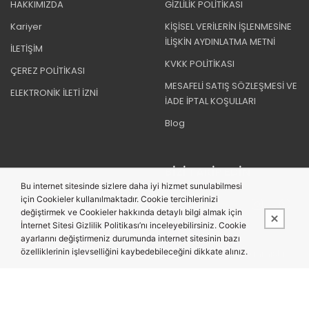
HAKKIMIZDA
GİZLİLİK POLİTİKASI
Kariyer
KİŞİSEL VERİLERİN İŞLENMESİNE
İLİŞKİN AYDINLATMA METNİ
İLETİŞİM
KVKK POLİTİKASI
ÇEREZ POLİTİKASI
MESAFELİ SATIŞ SÖZLEŞMESİ VE
ELEKTRONİK İLETİ İZNİ
İADE İPTAL KOŞULLARI
Blog
BIZI TAKIP EDIN
Bu internet sitesinde sizlere daha iyi hizmet sunulabilmesi
için Cookieler kullanılmaktadır. Cookie tercihlerinizi
değiştirmek ve Cookieler hakkında detaylı bilgi almak için
İnternet Sitesi Gizlilik Politikası’nı inceleyebilirsiniz. Cookie
ayarlarını değiştirmeniz durumunda internet sitesinin bazı
özelliklerinin işlevselliğini kaybedebileceğini dikkate alınız.
Bu site,
PobolEti®
Entegre E-ticaret Sistemi ile hazırlanmıştır.