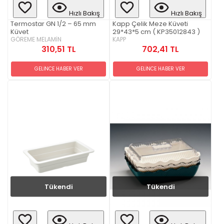
Hızlı Bakış
Hızlı Bakış
Termostar GN 1/2 – 65 mm
Kapp Çelik Meze Küveti
Küvet
29*43*5 cm ( KP35012843 )
GÖREME MELAMİN
KAPP
310,51 TL
702,41 TL
GELİNCE HABER VER
GELİNCE HABER VER
Tükendi
Tükendi