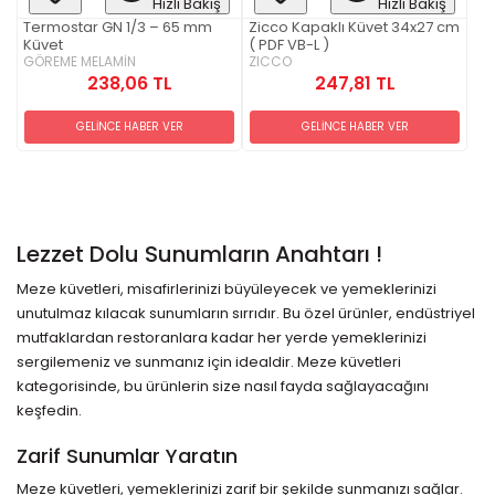
Hızlı Bakış
Hızlı Bakış
Termostar GN 1/3 – 65 mm
Zicco Kapaklı Küvet 34x27 cm
Küvet
( PDF VB-L )
GÖREME MELAMİN
ZICCO
238,06 TL
247,81 TL
GELİNCE HABER VER
GELİNCE HABER VER
Lezzet Dolu Sunumların Anahtarı !
Meze küvetleri, misafirlerinizi büyüleyecek ve yemeklerinizi
unutulmaz kılacak sunumların sırrıdır. Bu özel ürünler, endüstriyel
mutfaklardan restoranlara kadar her yerde yemeklerinizi
sergilemeniz ve sunmanız için idealdir. Meze küvetleri
kategorisinde, bu ürünlerin size nasıl fayda sağlayacağını
keşfedin.
Zarif Sunumlar Yaratın
Meze küvetleri, yemeklerinizi zarif bir şekilde sunmanızı sağlar.