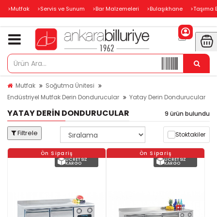
>Mutfak
>Servis ve Sunum
>Bar Malzemeleri
>Bulaşıkhane
>Taşıma 
Mutfak
Soğutma Ünitesi
Endüstriyel Mutfak Derin Dondurucular
Yatay Derin Dondurucular
YATAY DERIN DONDURUCULAR
9 ürün bulundu
Filtrele
Stoktakiler
Ön Sipariş
Ön Sipariş
ÜCRETSIZ
ÜCRETSIZ
KARGO
KARGO