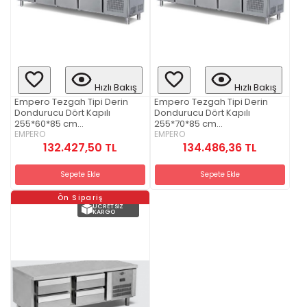
Hızlı Bakış
Hızlı Bakış
Empero Tezgah Tipi Derin
Empero Tezgah Tipi Derin
Dondurucu Dört Kapılı
Dondurucu Dört Kapılı
255*60*85 cm
255*70*85 cm
(EMP.255.60.02)
EMPERO
(EMP.255.70.02)
EMPERO
132.427,50 TL
134.486,36 TL
Sepete Ekle
Sepete Ekle
Ön Sipariş
ÜCRETSIZ
KARGO