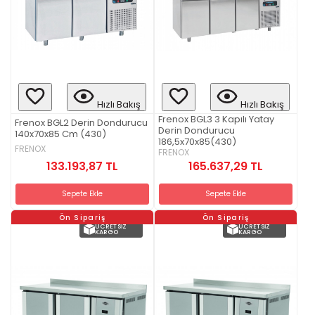
Hızlı Bakış
Hızlı Bakış
Frenox BGL3 3 Kapılı Yatay
Frenox BGL2 Derin Dondurucu
Derin Dondurucu
140x70x85 Cm (430)
186,5x70x85(430)
FRENOX
FRENOX
133.193,87 TL
165.637,29 TL
Sepete Ekle
Sepete Ekle
Ön Sipariş
Ön Sipariş
ÜCRETSIZ
ÜCRETSIZ
KARGO
KARGO