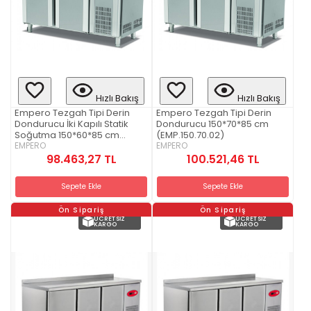
Hızlı Bakış
Hızlı Bakış
Empero Tezgah Tipi Derin
Empero Tezgah Tipi Derin
Dondurucu İki Kapılı Statik
Dondurucu 150*70*85 cm
Soğutma 150*60*85 cm
(EMP.150.70.02)
(EMP.150.60.02)
EMPERO
EMPERO
98.463,27 TL
100.521,46 TL
Sepete Ekle
Sepete Ekle
Ön Sipariş
Ön Sipariş
ÜCRETSIZ
ÜCRETSIZ
KARGO
KARGO