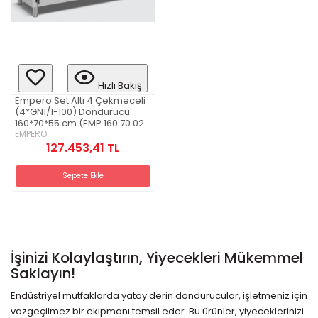
Hızlı Bakış
Empero Set Altı 4 Çekmeceli
(4*GN1/1-100) Dondurucu
160*70*55 cm (EMP.160.70.02-
S)
EMPERO
127.453,41 TL
Sepete Ekle
İşinizi Kolaylaştırın, Yiyecekleri Mükemmel
Saklayın!
Endüstriyel mutfaklarda yatay derin dondurucular, işletmeniz için
vazgeçilmez bir ekipmanı temsil eder. Bu ürünler, yiyeceklerinizi