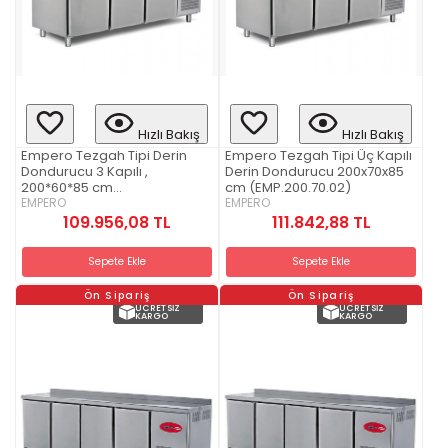
Hızlı Bakış
Hızlı Bakış
Empero Tezgah Tipi Derin
Empero Tezgah Tipi Üç Kapılı
Dondurucu 3 Kapılı ,
Derin Dondurucu 200x70x85
200*60*85 cm
cm (EMP.200.70.02)
(EMP.200.60.02)
EMPERO
EMPERO
109.956,08 TL
111.842,88 TL
Sepete Ekle
Sepete Ekle
Ön Sipariş
Ön Sipariş
ÜCRETSIZ
ÜCRETSIZ
KARGO
KARGO