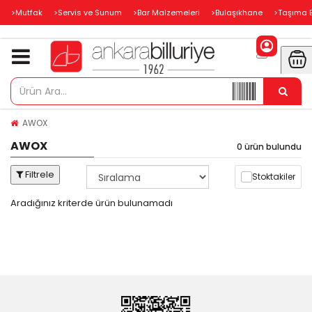
>Mutfak
>Servis ve Sunum
>Bar Malzemeleri
>Bulaşıkhane
>Taşıma 
AWOX
AWOX
0 ürün bulundu
Filtrele
Stoktakiler
Aradığınız kriterde ürün bulunamadı