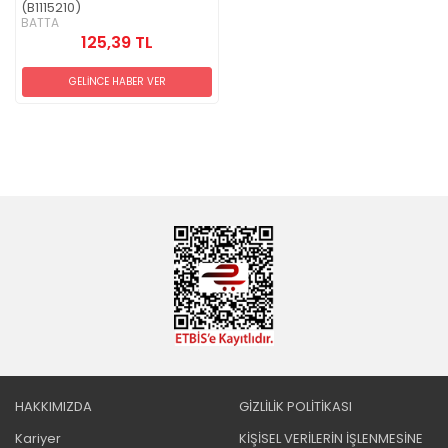
(B1115210)
BATTA
125,39 TL
GELİNCE HABER VER
HAKKIMIZDA
GİZLİLİK POLİTİKASI
Kariyer
KİŞİSEL VERİLERİN İŞLENMESİNE