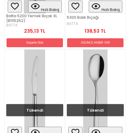
Hızlı Bakış
Hızlı Bakış
Batta 5200 Yemek Bıçak XL
5300 Balık Bıçağı
(B1115252)
BATTA
BATTA
138,53 TL
235,13 TL
GELİNCE HABER VER
Sepete Ekle
Tükendi
Tükendi