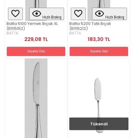
Hızlı Bakış
Hızlı Bakış
Batta 5100 Yemek Bıçak XL
Batta 5200 Tatlı Bıçak
(B1115152)
(B1115212)
BATTA
BATTA
229,08 TL
183,30 TL
Sepete Ekle
Sepete Ekle
Tükendi