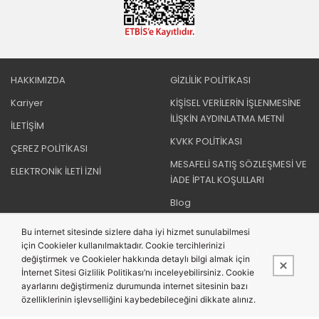
HAKKIMIZDA
GİZLİLİK POLİTİKASI
Kariyer
KİŞİSEL VERİLERİN İŞLENMESİNE
İLİŞKİN AYDINLATMA METNİ
İLETİŞİM
KVKK POLİTİKASI
ÇEREZ POLİTİKASI
MESAFELİ SATIŞ SÖZLEŞMESİ VE
ELEKTRONİK İLETİ İZNİ
İADE İPTAL KOŞULLARI
Blog
Bu internet sitesinde sizlere daha iyi hizmet sunulabilmesi
için Cookieler kullanılmaktadır. Cookie tercihlerinizi
BIZI TAKIP EDIN
değiştirmek ve Cookieler hakkında detaylı bilgi almak için
İnternet Sitesi Gizlilik Politikası’nı inceleyebilirsiniz. Cookie
ayarlarını değiştirmeniz durumunda internet sitesinin bazı
özelliklerinin işlevselliğini kaybedebileceğini dikkate alınız.