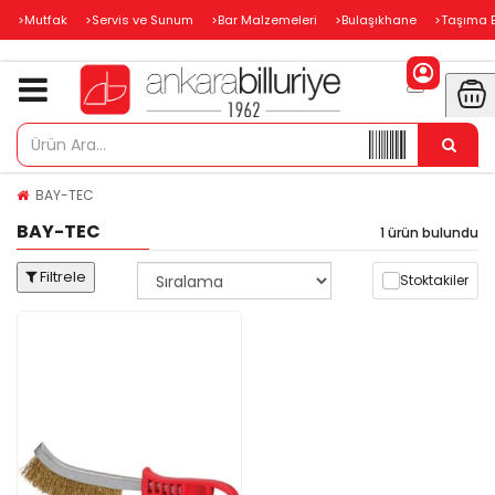
>Mutfak
>Servis ve Sunum
>Bar Malzemeleri
>Bulaşıkhane
>Taşıma 
BAY-TEC
BAY-TEC
1 ürün bulundu
Filtrele
Stoktakiler