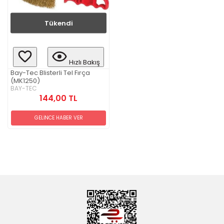
Tükendi
Hızlı Bakış
Bay-Tec Blisterli Tel Fırça
(MK1250)
BAY-TEC
144,00 TL
GELİNCE HABER VER