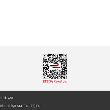
OLİTİKASI
ERİLERİN İŞLENMESİNE İLİŞKİN