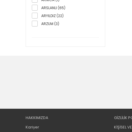
ARSLANLI (65)
ARYILDIZ (22)
ARZUM (3)
ARÇELİK (1)
ASRAL (1)
ATABEY (94)
ATALAY (227)
ATEŞE (9)
ATLAS MELAMİN (76)
AVATHERM (15)
AYAZ (28)
BAMBUM (14)
BARONİ (1)
BATTA (13)
HAKKIMIZDA
GİZLİLİK P
BAY-TEC (1)
Kariyer
KİŞİSEL V
BE ORIGINAL (16)