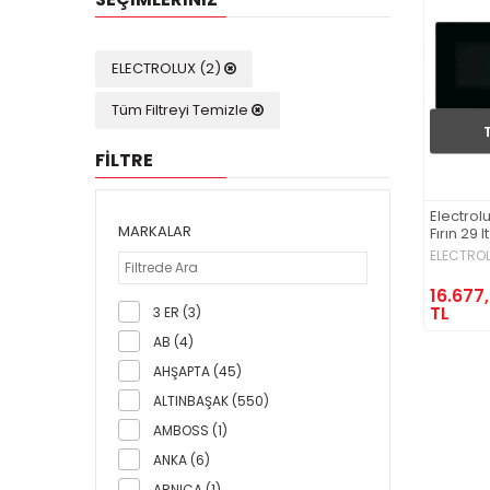
ELECTROLUX (2)
Tüm Filtreyi Temizle
FİLTRE
Electrol
MARKALAR
Fırın 29
ELECTRO
16.677
TL
3 ER (3)
AB (4)
AHŞAPTA (45)
ALTINBAŞAK (550)
AMBOSS (1)
ANKA (6)
ARNICA (1)