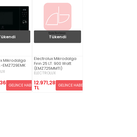
Tükendi
Tükendi
Electrolux Mikrodalga
ux Mikrodalga
Fırın 25 LT. 900 Watt
 lt.-EMZ729EMK
(EMZ725MMTI)
LUX
ELECTROLUX
,36
12.971,28
GELİNCE HABER VER
GELİNCE HABER VER
TL