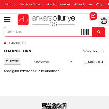
>Mutfak
>Servis ve Sunum
>Bar Malzemeleri
>Bulaşıkhane
>Taşıma 
ELMANOFORNİ
ELMANOFORNİ
0 ürün bulundu
Filtrele
Stoktakiler
Aradığınız kriterde ürün bulunamadı