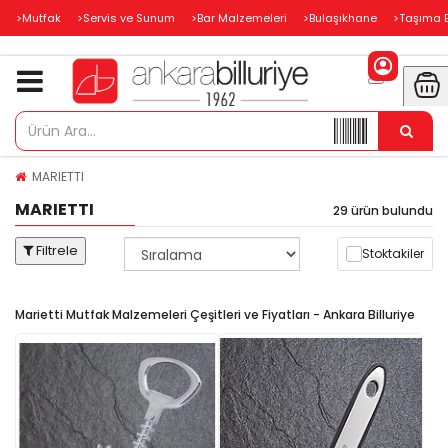
>Mutfak
>Servis ve Sunum
>Bar Malzemeleri
>Bulaşıkhane
>Taşıma 
MARIETTI
MARIETTI
29 ürün bulundu
Filtrele
Stoktakiler
Marietti Mutfak Malzemeleri Çeşitleri ve Fiyatları - Ankara Billuriye