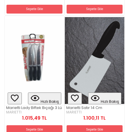
Sepete Ekle
Sepete Ekle
Hızlı Bakış
Hızlı Bakış
Marietti Lady Biftek Bıçağı 3 Lü
Marietti Satır 14 Cm
MARIETTI
MARIETTI
1.015,49 TL
1.100,11 TL
Sepete Ekle
Sepete Ekle