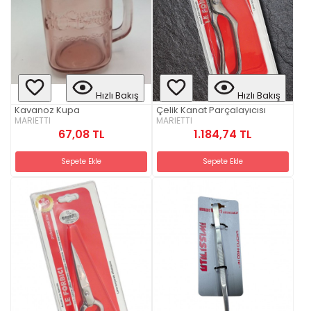
Hızlı Bakış
Hızlı Bakış
Kavanoz Kupa
Çelik Kanat Parçalayıcısı
MARIETTI
MARIETTI
67,08 TL
1.184,74 TL
Sepete Ekle
Sepete Ekle