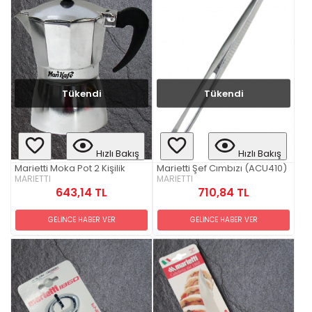
Tükendi
Tükendi
Hızlı Bakış
Hızlı Bakış
Marietti Moka Pot 2 Kişilik
Marietti Şef Cımbızı (ACU410)
MARIETTI
MARIETTI
643,14 TL
710,84 TL
GELİNCE HABER VER
GELİNCE HABER VER