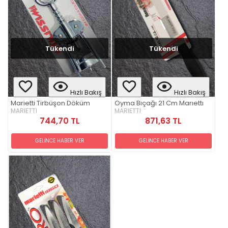
Tükendi
Tükendi
Hızlı Bakış
Hızlı Bakış
Marietti Tirbüşon Döküm
Oyma Bıçağı 21 Cm Marıettı
MARIETTI
MARIETTI
744,70 TL
871,63 TL
GELİNCE HABER VER
GELİNCE HABER VER