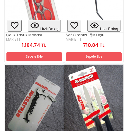
Hızlı Bakış
Hızlı Bakış
Çelik Tavuk Makası
Şef Cımbızı Eğik Uçlu
MARIETTI
MARIETTI
1.184,74 TL
710,84 TL
Sepete Ekle
Sepete Ekle