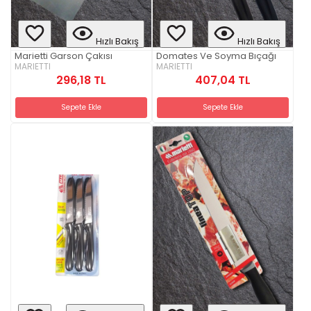
Hızlı Bakış
Hızlı Bakış
Marietti Garson Çakısı
Domates Ve Soyma Bıçağı
MARIETTI
MARIETTI
296,18 TL
407,04 TL
Sepete Ekle
Sepete Ekle