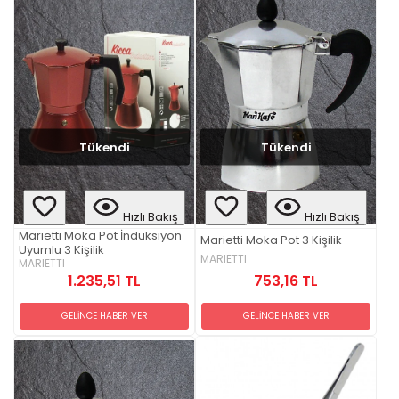
Tükendi
Tükendi
Hızlı Bakış
Hızlı Bakış
Marietti Moka Pot İndüksiyon
Marietti Moka Pot 3 Kişilik
Uyumlu 3 Kişilik
MARIETTI
MARIETTI
753,16 TL
1.235,51 TL
GELİNCE HABER VER
GELİNCE HABER VER