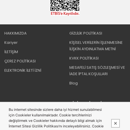
HAKKIMIZDA
GİZLİLİK POLİTİKASI
Kariyer
KİŞİSEL VERİLERİN İŞLENMESİNE
İLİŞKİN AYDINLATMA METNİ
İLETİŞİM
KVKK POLİTİKASI
ÇEREZ POLİTİKASI
MESAFELİ SATIŞ SÖZLEŞMESİ VE
ELEKTRONİK İLETİ İZNİ
İADE İPTAL KOŞULLARI
Blog
BIZI TAKIP EDIN
Bu internet sitesinde sizlere daha iyi hizmet sunulabilmesi
için Cookieler kullanılmaktadır. Cookie tercihlerinizi
değiştirmek ve Cookieler hakkında detaylı bilgi almak için
İnternet Sitesi Gizlilik Politikası’nı inceleyebilirsiniz. Cookie