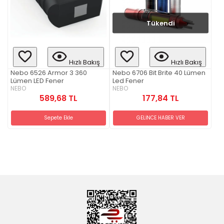
Tükendi
Hızlı Bakış
Hızlı Bakış
Nebo 6526 Armor 3 360
Nebo 6706 Bit Brite 40 Lümen
Lümen LED Fener
Led Fener
NEBO
NEBO
589,68 TL
177,84 TL
Sepete Ekle
GELİNCE HABER VER