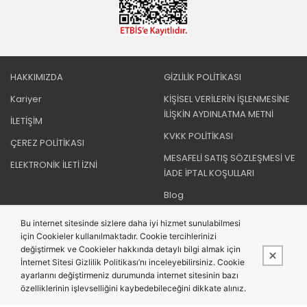
HAKKIMIZDA
GİZLİLİK POLİTİKASI
Kariyer
KİŞİSEL VERİLERİN İŞLENMESİNE
İLİŞKİN AYDINLATMA METNİ
İLETİŞİM
KVKK POLİTİKASI
ÇEREZ POLİTİKASI
MESAFELİ SATIŞ SÖZLEŞMESİ VE
ELEKTRONİK İLETİ İZNİ
İADE İPTAL KOŞULLARI
Blog
Bu internet sitesinde sizlere daha iyi hizmet sunulabilmesi
için Cookieler kullanılmaktadır. Cookie tercihlerinizi
BIZI TAKIP EDIN
değiştirmek ve Cookieler hakkında detaylı bilgi almak için
İnternet Sitesi Gizlilik Politikası’nı inceleyebilirsiniz. Cookie
ayarlarını değiştirmeniz durumunda internet sitesinin bazı
özelliklerinin işlevselliğini kaybedebileceğini dikkate alınız.