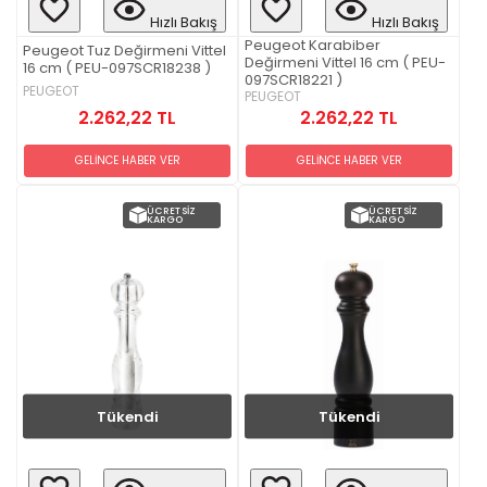
Hızlı Bakış
Hızlı Bakış
Peugeot Karabiber
Peugeot Tuz Değirmeni Vittel
Değirmeni Vittel 16 cm ( PEU-
16 cm ( PEU-097SCR18238 )
097SCR18221 )
PEUGEOT
PEUGEOT
2.262,22 TL
2.262,22 TL
GELİNCE HABER VER
GELİNCE HABER VER
ÜCRETSIZ
ÜCRETSIZ
KARGO
KARGO
Tükendi
Tükendi