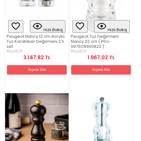
Hızlı Bakış
Hızlı Bakış
Peugeot Nancy 12 cm Acrylic
Peugeot Tuz Değirmeni
Tuz Karabiber Değirmeni 2'li
Nancy 22 cm ( PEU-
set
097SCR900822 )
PEUGEOT
PEUGEOT
3.147,82 TL
1.967,02 TL
Sepete Ekle
Sepete Ekle