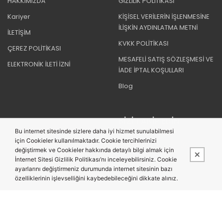
HAKKIMIZDA
GİZLİLİK POLİTİKASI
Kariyer
KİŞİSEL VERİLERİN İŞLENMESİNE
İLİŞKİN AYDINLATMA METNİ
İLETİŞİM
KVKK POLİTİKASI
ÇEREZ POLİTİKASI
MESAFELİ SATIŞ SÖZLEŞMESİ VE
ELEKTRONİK İLETİ İZNİ
İADE İPTAL KOŞULLARI
Blog
BIZI TAKIP EDIN
Bu internet sitesinde sizlere daha iyi hizmet sunulabilmesi
için Cookieler kullanılmaktadır. Cookie tercihlerinizi
değiştirmek ve Cookieler hakkında detaylı bilgi almak için
İnternet Sitesi Gizlilik Politikası’nı inceleyebilirsiniz. Cookie
ayarlarını değiştirmeniz durumunda internet sitesinin bazı
özelliklerinin işlevselliğini kaybedebileceğini dikkate alınız.
Bu site,
PobolEti®
Entegre E-ticaret Sistemi ile hazırlanmıştır.