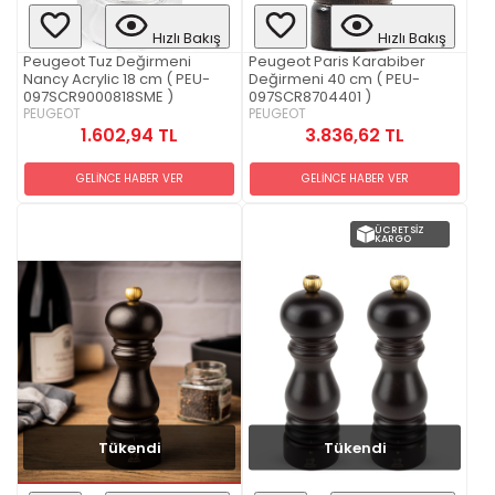
Hızlı Bakış
Hızlı Bakış
Peugeot Tuz Değirmeni
Peugeot Paris Karabiber
Nancy Acrylic 18 cm ( PEU-
Değirmeni 40 cm ( PEU-
097SCR9000818SME )
097SCR8704401 )
PEUGEOT
PEUGEOT
1.602,94 TL
3.836,62 TL
GELİNCE HABER VER
GELİNCE HABER VER
ÜCRETSIZ
KARGO
Tükendi
Tükendi