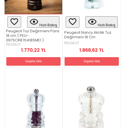
Hızlı Bakış
Hızlı Bakış
Peugeot Tuz Değirmeni Paris
Peugeot Nancy Akrilik Tuz
18 cm ( PEU-
Değirmeni 18 Cm
097SCR870418SME1 )
PEUGEOT
PEUGEOT
1.868,62 TL
1.770,22 TL
Sepete Ekle
Sepete Ekle