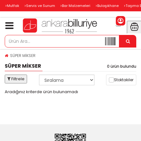
>Mutfak
>Servis ve Sunum
>Bar Malzemeleri
>Bulaşıkhane
>Taşıma 
SÜPER MİKSER
SÜPER MİKSER
0 ürün bulundu
Filtrele
Stoktakiler
Aradığınız kriterde ürün bulunamadı