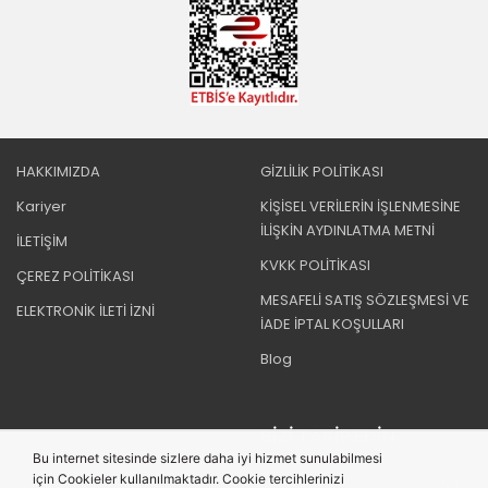
HAKKIMIZDA
GİZLİLİK POLİTİKASI
Kariyer
KİŞİSEL VERİLERİN İŞLENMESİNE
İLİŞKİN AYDINLATMA METNİ
İLETİŞİM
KVKK POLİTİKASI
ÇEREZ POLİTİKASI
MESAFELİ SATIŞ SÖZLEŞMESİ VE
ELEKTRONİK İLETİ İZNİ
İADE İPTAL KOŞULLARI
Blog
BIZI TAKIP EDIN
Bu internet sitesinde sizlere daha iyi hizmet sunulabilmesi
için Cookieler kullanılmaktadır. Cookie tercihlerinizi