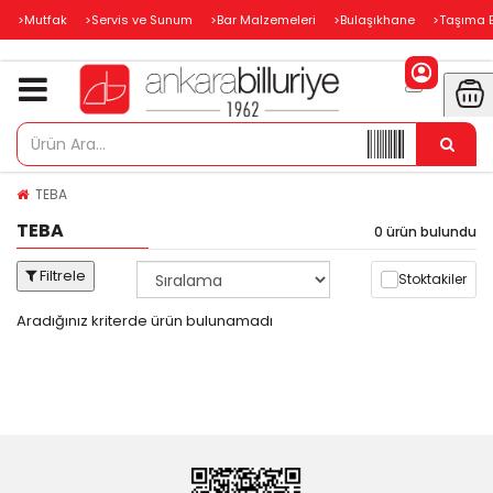
>Mutfak
>Servis ve Sunum
>Bar Malzemeleri
>Bulaşıkhane
>Taşıma 
TEBA
TEBA
0 ürün bulundu
Filtrele
Stoktakiler
Aradığınız kriterde ürün bulunamadı