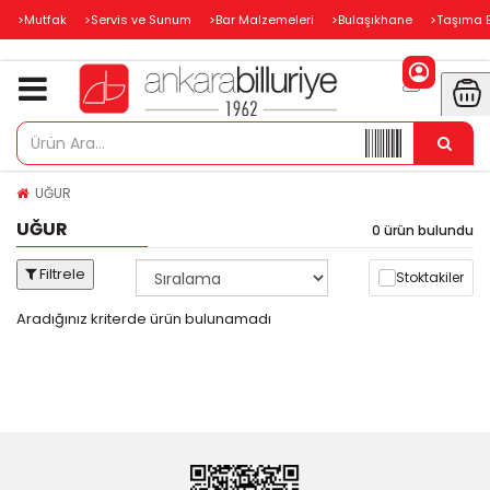
>Mutfak
>Servis ve Sunum
>Bar Malzemeleri
>Bulaşıkhane
>Taşıma 
UĞUR
UĞUR
0 ürün bulundu
Filtrele
Stoktakiler
Aradığınız kriterde ürün bulunamadı