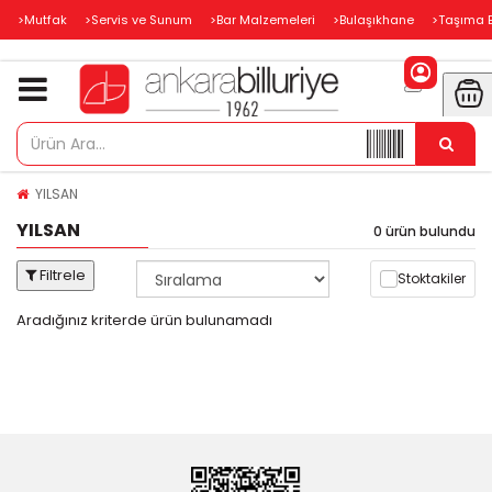
>Mutfak
>Servis ve Sunum
>Bar Malzemeleri
>Bulaşıkhane
>Taşıma 
YILSAN
YILSAN
0 ürün bulundu
Filtrele
Stoktakiler
Aradığınız kriterde ürün bulunamadı