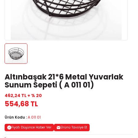
Altınbaşak 21*6 Metal Yuvarlak
Sunum Sepeti ( A 011 01)
462,24 TL + % 20
554,68 TL
Ürün Kodu :
A 011 01
Fiyatı Düşünce Haber Ver
Ürünü Tavsiye Et