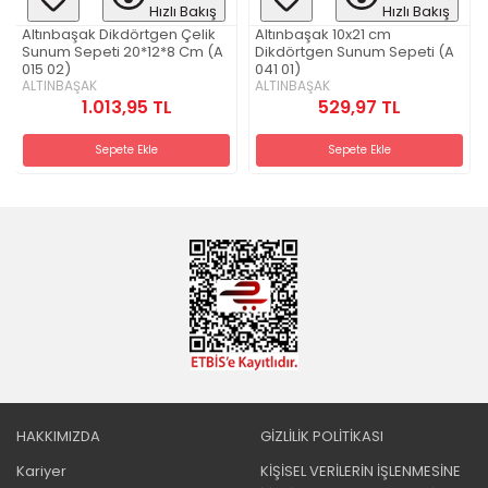
Hızlı Bakış
Hızlı Bakış
Altınbaşak Dikdörtgen Çelik
Altınbaşak 10x21 cm
Sunum Sepeti 20*12*8 Cm (A
Dikdörtgen Sunum Sepeti (A
015 02)
041 01)
ALTINBAŞAK
ALTINBAŞAK
1.013,95 TL
529,97 TL
Sepete Ekle
Sepete Ekle
HAKKIMIZDA
GİZLİLİK POLİTİKASI
Kariyer
KİŞİSEL VERİLERİN İŞLENMESİNE