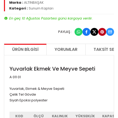
Marka :
ALTINBAŞAK
Kategori :
Sunum Kapları
En geç 10 Ağustos Pazartesi günü kargoya verilir.
PAYLAŞ :
ÜRÜN BILGISI
YORUMLAR
TAKSIT SEÇ
Yuvarlak Ekmek Ve Meyve Sepeti
A 011 01
Yuvarlak, Ekmek & Meyve Sepeti
Çelik Tel Gövde
Siyah Epoksi polyester
KOD
ÖLÇÜ
KALINLIK
YÜKSEKLİK
KAPASİT