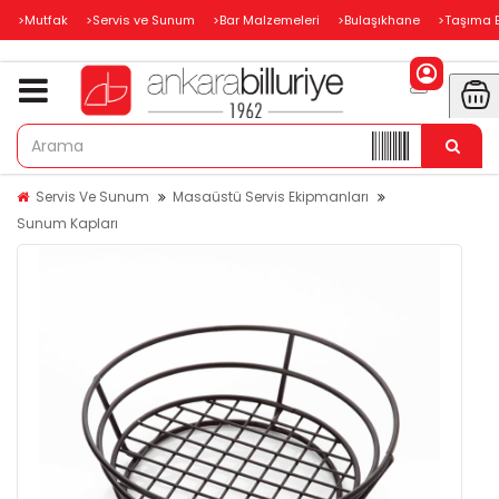
>Mutfak
>Servis ve Sunum
>Bar Malzemeleri
>Bulaşıkhane
>Taşıma 
Servis Ve Sunum
Masaüstü Servis Ekipmanları
Sunum Kapları