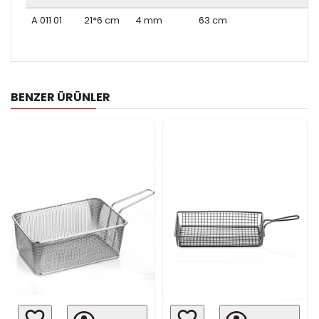
A 011 01
21*6 cm
4 mm
63 cm
BENZER ÜRÜNLER