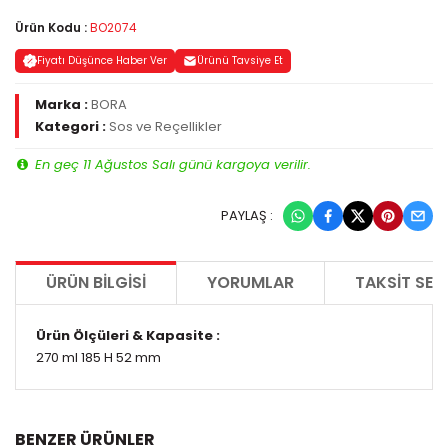
Ürün Kodu :
BO2074
Fiyatı Düşünce Haber Ver
Ürünü Tavsiye Et
Marka :
BORA
Kategori :
Sos ve Reçellikler
En geç 11 Ağustos Salı günü kargoya verilir.
PAYLAŞ :
ÜRÜN BILGISI
YORUMLAR
TAKSIT SEÇ
Ürün Ölçüleri & Kapasite :
270 ml 185 H 52 mm
BENZER ÜRÜNLER