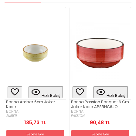
Hızlı Bakış
Hızlı Bakış
Bonna Amber 6cm Joker
Bonna Passion Banquet 6 Cm
Kase
Joker Kase APSBNC6JO
BONNA
BONNA
AMBER
PASSION
135,73 TL
90,48 TL
Sepete Ekle
Sepete Ekle