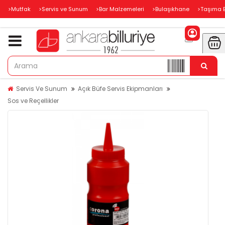
>Mutfak
>Servis ve Sunum
>Bar Malzemeleri
>Bulaşıkhane
>Taşıma 
Servis Ve Sunum
Açık Büfe Servis Ekipmanları
Sos ve Reçellikler