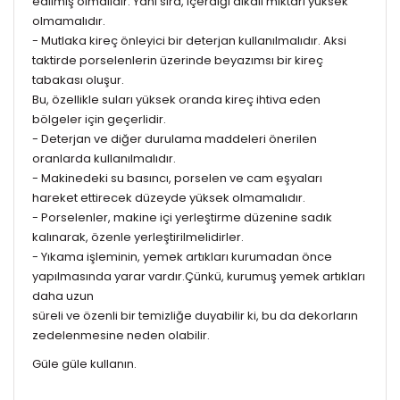
edilmiş olmalıdır. Yanı sıra, içerdiği alkali miktarı yüksek
olmamalıdır.
- Mutlaka kireç önleyici bir deterjan kullanılmalıdır. Aksi
taktirde porselenlerin üzerinde beyazımsı bir kireç
tabakası oluşur.
Bu, özellikle suları yüksek oranda kireç ihtiva eden
bölgeler için geçerlidir.
- Deterjan ve diğer durulama maddeleri önerilen
oranlarda kullanılmalıdır.
- Makinedeki su basıncı, porselen ve cam eşyaları
hareket ettirecek düzeyde yüksek olmamalıdır.
- Porselenler, makine içi yerleştirme düzenine sadık
kalınarak, özenle yerleştirilmelidirler.
- Yıkama işleminin, yemek artıkları kurumadan önce
yapılmasında yarar vardır.Çünkü, kurumuş yemek artıkları
daha uzun
süreli ve özenli bir temizliğe duyabilir ki, bu da dekorların
zedelenmesine neden olabilir.
Güle güle kullanın.