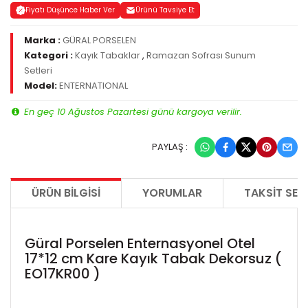
Fiyatı Düşünce Haber Ver
Ürünü Tavsiye Et
Marka :
GÜRAL PORSELEN
Kategori :
Kayık Tabaklar
,
Ramazan Sofrası Sunum
Setleri
Model:
ENTERNATIONAL
En geç 10 Ağustos Pazartesi günü kargoya verilir.
PAYLAŞ :
ÜRÜN BILGISI
YORUMLAR
TAKSIT SEÇ
Güral Porselen Enternasyonel Otel
17*12 cm Kare Kayık Tabak Dekorsuz (
EO17KR00 )