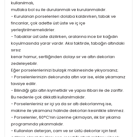
kullanılmalı,
mutlaka bol su ile durulanmalı ve kurulanmalıdır.
- Kurulanan porselenleri dolaba kaldırırken, tabak ve
fincanlar, çok adette üst üste ve iç içe
yerleştirilmemelidirler.
- Tabaklar üst üste dizilirken, aralarına ince bir kağıdın
koyulmasında yarar vardır. Aksi taktirde, tabağın altındaki
sırsız
kenar hamur, sertliğinden dolayı sır ve altın dekorları
zedeleyebilir.
Eğer porselenlerinizi bulaşık makinesinde yıkıyorsanız;
- Porselenlerinizin dekorunda altın var ise, elde yıkamanız
tavsiye edilir.
- Bilindiği gibi altın kıymetlidir ve yapısı itibari ile de zariftir.
Bu nedenle çok dikkatli kullanılmalıdır.
- Porselenleriniz sır içi ya da sır altı dekorlanmış ise,
makine ile yıkamanız halinde dekorları kesinlikle silinmez.
- Porselenler, 60°C’nin üzerine çıkmayan, ılık bir yıkama
programında yıkanmalıdır.
- Kullanılan deterjan, cam ve sır üstü dekorlar için test