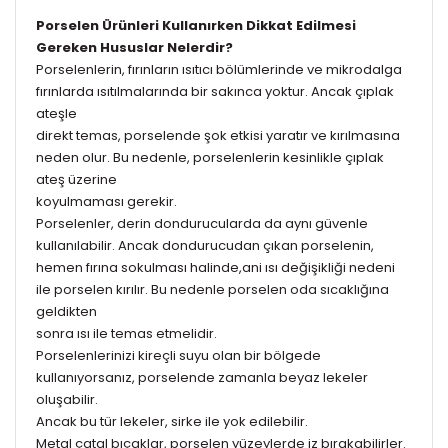
Porselen Ürünleri Kullanırken Dikkat Edilmesi
Gereken Hususlar Nelerdir?
Porselenlerin, fırınların ısıtıcı bölümlerinde ve mikrodalga
fırınlarda ısıtılmalarında bir sakınca yoktur. Ancak çıplak
ateşle
direkt temas, porselende şok etkisi yaratır ve kırılmasına
neden olur. Bu nedenle, porselenlerin kesinlikle çıplak
ateş üzerine
koyulmaması gerekir.
Porselenler, derin dondurucularda da aynı güvenle
kullanılabilir. Ancak dondurucudan çıkan porselenin,
hemen fırına sokulması halinde,ani ısı değişikliği nedeni
ile porselen kırılır. Bu nedenle porselen oda sıcaklığına
geldikten
sonra ısı ile temas etmelidir.
Porselenlerinizi kireçli suyu olan bir bölgede
kullanıyorsanız, porselende zamanla beyaz lekeler
oluşabilir.
Ancak bu tür lekeler, sirke ile yok edilebilir.
Metal çatal bıçaklar, porselen yüzeylerde iz bırakabilirler.