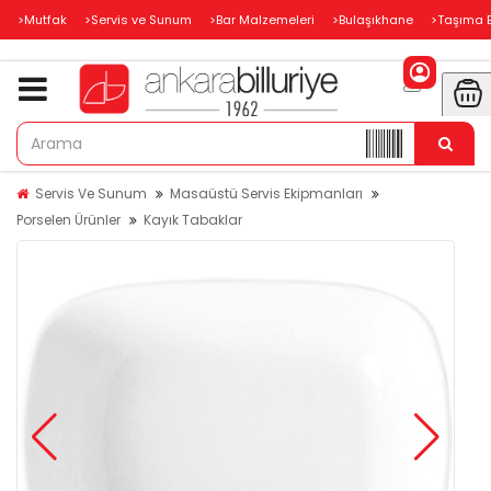
>Mutfak
>Servis ve Sunum
>Bar Malzemeleri
>Bulaşıkhane
>Taşıma 
Servis Ve Sunum
Masaüstü Servis Ekipmanları
Porselen Ürünler
Kayık Tabaklar