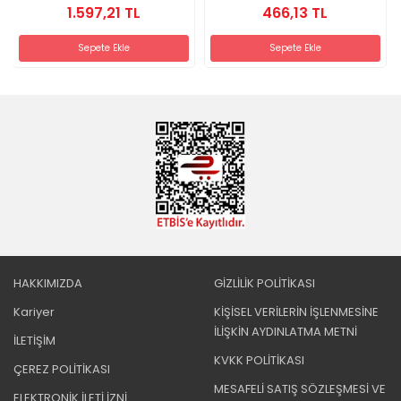
1.597,21 TL
466,13 TL
Sepete Ekle
Sepete Ekle
HAKKIMIZDA
GİZLİLİK POLİTİKASI
Kariyer
KİŞİSEL VERİLERİN İŞLENMESİNE
İLİŞKİN AYDINLATMA METNİ
İLETİŞİM
KVKK POLİTİKASI
ÇEREZ POLİTİKASI
MESAFELİ SATIŞ SÖZLEŞMESİ VE
ELEKTRONİK İLETİ İZNİ