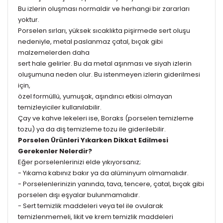
Bu izlerin oluşması normaldir ve herhangi bir zararları
yoktur.
Porselen sırları, yüksek sıcaklıkta pişirmede sert oluşu
nedeniyle, metal paslanmaz çatal, bıçak gibi
malzemelerden daha
sert hale gelirler. Bu da metal aşınması ve siyah izlerin
oluşumuna neden olur. Bu istenmeyen izlerin giderilmesi
için,
özel formüllü, yumuşak, aşındırıcı etkisi olmayan
temizleyiciler kullanılabilir.
Çay ve kahve lekeleri ise, Boraks (porselen temizleme
tozu) ya da diş temizleme tozu ile giderilebilir.
Porselen Ürünleri Yıkarken Dikkat Edilmesi
Gerekenler Nelerdir?
Eğer porselenlerinizi elde yıkıyorsanız;
- Yıkama kabınız bakır ya da alüminyum olmamalıdır.
- Porselenlerinizin yanında, tava, tencere, çatal, bıçak gibi
porselen dışı eşyalar bulunmamalıdır.
- Sert temizlik maddeleri veya tel ile ovularak
temizlenmemeli, likit ve krem temizlik maddeleri