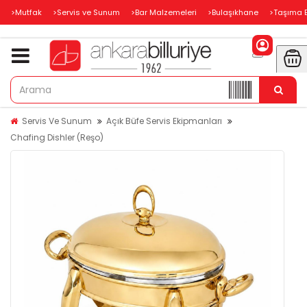
>Mutfak
>Servis ve Sunum
>Bar Malzemeleri
>Bulaşıkhane
>Taşıma 
Servis Ve Sunum
Açık Büfe Servis Ekipmanları
Chafing Dishler (Reşo)