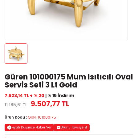
Güren 101000175 Mum Isıtıcılı Oval
Servis Seti 3 Lt Gold
7.923,14 TL + % 20
| % 15 İndirim
9.507,77 TL
11.185,61 TL
Ürün Kodu :
GRN-101000175
Fiyatı Düşünce Haber Ver
Ürünü Tavsiye Et