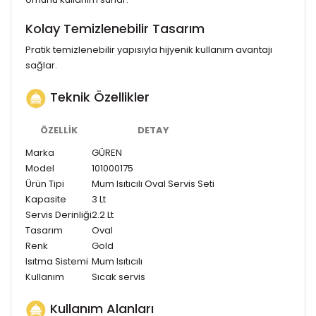
Kolay Temizlenebilir Tasarım
Pratik temizlenebilir yapısıyla hijyenik kullanım avantajı
sağlar.
Teknik Özellikler
ÖZELLIK
DETAY
Marka
GÜREN
Model
101000175
Ürün Tipi
Mum Isıtıcılı Oval Servis Seti
Kapasite
3 Lt
Servis Derinliği
2.2 Lt
Tasarım
Oval
Renk
Gold
Isıtma Sistemi
Mum Isıtıcılı
Kullanım
Sıcak servis
Kullanım Alanları