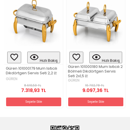
Hızlı Bakış
Hızlı Bakış
Güren 101000180 Mum Isıtıcılı 2
Güren 101000179 Mum Isıtıcılı
Bölmeli Dikdörtgen Servis
Dikdörtgen Servis Seti 2,2 Lt
Seti 2x1,5 Lt
GÜREN
GÜREN
8.610,50 TL
10.702,78 TL
7.318,93 TL
9.097,36 TL
Sepete Ekle
Sepete Ekle