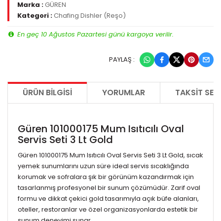
Marka :
GÜREN
Kategori :
Chafing Dishler (Reşo)
En geç 10 Ağustos Pazartesi günü kargoya verilir.
PAYLAŞ :
ÜRÜN BILGISI
YORUMLAR
TAKSIT SEÇ
Güren 101000175 Mum Isıtıcılı Oval
Servis Seti 3 Lt Gold
Güren 101000175 Mum Isıtıcılı Oval Servis Seti 3 Lt Gold, sıcak
yemek sunumlarını uzun süre ideal servis sıcaklığında
korumak ve sofralara şık bir görünüm kazandırmak için
tasarlanmış profesyonel bir sunum çözümüdür. Zarif oval
formu ve dikkat çekici gold tasarımıyla açık büfe alanları,
oteller, restoranlar ve özel organizasyonlarda estetik bir
sunum deneyimi sunar.