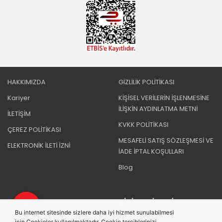
HAKKIMIZDA
GİZLİLİK POLİTİKASI
Kariyer
KİŞİSEL VERİLERİN İŞLENMESİNE
İLİŞKİN AYDINLATMA METNİ
İLETİŞİM
KVKK POLİTİKASI
ÇEREZ POLİTİKASI
MESAFELİ SATIŞ SÖZLEŞMESİ VE
ELEKTRONİK İLETİ İZNİ
İADE İPTAL KOŞULLARI
Blog
BIZI TAKIP EDIN
Bu internet sitesinde sizlere daha iyi hizmet sunulabilmesi
için Cookieler kullanılmaktadır. Cookie tercihlerinizi