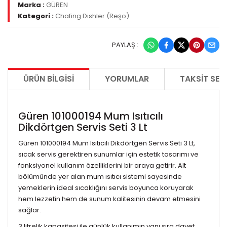
Marka :
GÜREN
Kategori :
Chafing Dishler (Reşo)
PAYLAŞ :
ÜRÜN BILGISI
YORUMLAR
TAKSIT SEÇ
Güren 101000194 Mum Isıtıcılı
Dikdörtgen Servis Seti 3 Lt
Güren 101000194 Mum Isıtıcılı Dikdörtgen Servis Seti 3 Lt,
sıcak servis gerektiren sunumlar için estetik tasarımı ve
fonksiyonel kullanım özelliklerini bir araya getirir. Alt
bölümünde yer alan mum ısıtıcı sistemi sayesinde
yemeklerin ideal sıcaklığını servis boyunca koruyarak
hem lezzetin hem de sunum kalitesinin devam etmesini
sağlar.
3 litrelik kapasitesi ile günlük kullanımın yanı sıra davet