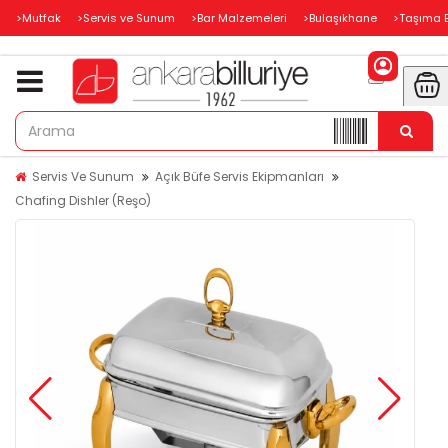
>Mutfak
>Servis ve Sunum
>Bar Malzemeleri
>Bulaşıkhane
>Taşıma 
Servis Ve Sunum
Açık Büfe Servis Ekipmanları
Chafing Dishler (Reşo)