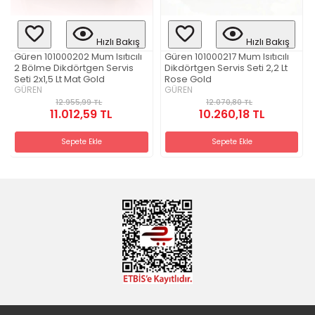
Hızlı Bakış
Hızlı Bakış
Güren 101000202 Mum Isıtıcılı
Güren 101000217 Mum Isıtıcılı
2 Bölme Dikdörtgen Servis
Dikdörtgen Servis Seti 2,2 Lt
Seti 2x1,5 Lt Mat Gold
Rose Gold
GÜREN
GÜREN
12.955,99 TL
12.070,80 TL
11.012,59 TL
10.260,18 TL
Sepete Ekle
Sepete Ekle