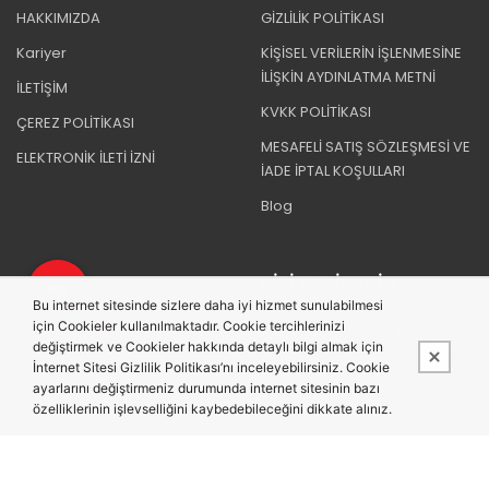
HAKKIMIZDA
GİZLİLİK POLİTİKASI
Kariyer
KİŞİSEL VERİLERİN İŞLENMESİNE
İLİŞKİN AYDINLATMA METNİ
İLETİŞİM
KVKK POLİTİKASI
ÇEREZ POLİTİKASI
MESAFELİ SATIŞ SÖZLEŞMESİ VE
ELEKTRONİK İLETİ İZNİ
İADE İPTAL KOŞULLARI
Blog
BIZI TAKIP EDIN
Bu internet sitesinde sizlere daha iyi hizmet sunulabilmesi
için Cookieler kullanılmaktadır. Cookie tercihlerinizi
değiştirmek ve Cookieler hakkında detaylı bilgi almak için
İnternet Sitesi Gizlilik Politikası’nı inceleyebilirsiniz. Cookie
ayarlarını değiştirmeniz durumunda internet sitesinin bazı
özelliklerinin işlevselliğini kaybedebileceğini dikkate alınız.
Bu site,
PobolEti®
Entegre E-ticaret Sistemi ile hazırlanmıştır.