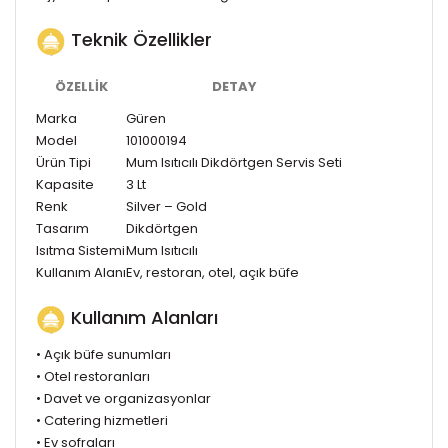
Teknik Özellikler
ÖZELLIK
DETAY
Marka
Güren
Model
101000194
Ürün Tipi
Mum Isıtıcılı Dikdörtgen Servis Seti
Kapasite
3 Lt
Renk
Silver – Gold
Tasarım
Dikdörtgen
Isıtma Sistemi
Mum Isıtıcılı
Kullanım Alanı
Ev, restoran, otel, açık büfe
Kullanım Alanları
• Açık büfe sunumları
• Otel restoranları
• Davet ve organizasyonlar
• Catering hizmetleri
• Ev sofraları