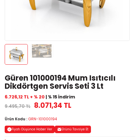
Güren 101000194 Mum Isıtıcılı
Dikdörtgen Servis Seti 3 Lt
6.726,12 TL + % 20
| % 15 İndirim
8.071,34 TL
9.495,70 TL
Ürün Kodu :
GRN-101000194
Fiyatı Düşünce Haber Ver
Ürünü Tavsiye Et