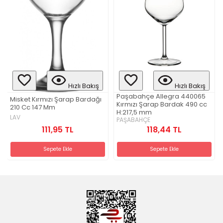
Hızlı Bakış
Hızlı Bakış
Paşabahçe Allegra 440065
Misket Kırmızı Şarap Bardağı
Kırmızı Şarap Bardak 490 cc
210 Cc 147 Mm
H:217,5 mm
LAV
PAŞABAHÇE
111,95 TL
118,44 TL
Sepete Ekle
Sepete Ekle