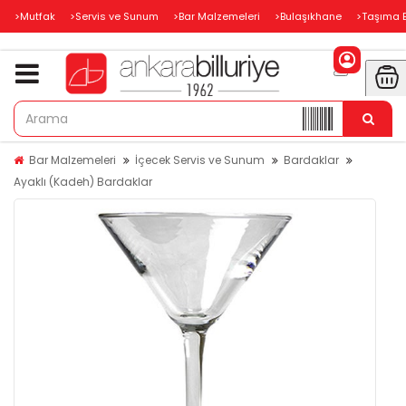
>Mutfak
>Servis ve Sunum
>Bar Malzemeleri
>Bulaşıkhane
>Taşıma 
Bar Malzemeleri
İçecek Servis ve Sunum
Bardaklar
Ayaklı (Kadeh) Bardaklar