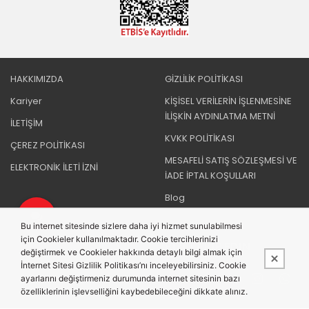
HAKKIMIZDA
GİZLİLİK POLİTİKASI
Kariyer
KİŞİSEL VERİLERİN İŞLENMESİNE
İLİŞKİN AYDINLATMA METNİ
İLETİŞİM
KVKK POLİTİKASI
ÇEREZ POLİTİKASI
MESAFELİ SATIŞ SÖZLEŞMESİ VE
ELEKTRONİK İLETİ İZNİ
İADE İPTAL KOŞULLARI
Blog
Bu internet sitesinde sizlere daha iyi hizmet sunulabilmesi
için Cookieler kullanılmaktadır. Cookie tercihlerinizi
BIZI TAKIP EDIN
değiştirmek ve Cookieler hakkında detaylı bilgi almak için
İnternet Sitesi Gizlilik Politikası’nı inceleyebilirsiniz. Cookie
ayarlarını değiştirmeniz durumunda internet sitesinin bazı
özelliklerinin işlevselliğini kaybedebileceğini dikkate alınız.