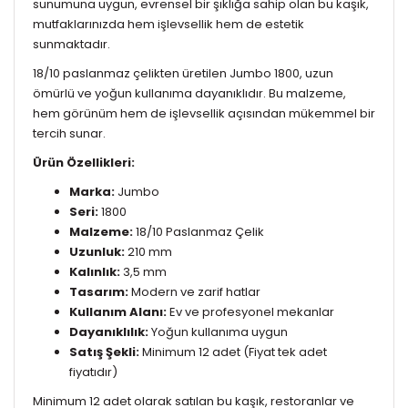
sunumuna uygun, evrensel bir şıklığa sahip olan bu kaşık,
mutfaklarınızda hem işlevsellik hem de estetik
sunmaktadır.
18/10 paslanmaz çelikten üretilen Jumbo 1800, uzun
ömürlü ve yoğun kullanıma dayanıklıdır. Bu malzeme,
hem görünüm hem de işlevsellik açısından mükemmel bir
tercih sunar.
Ürün Özellikleri:
Marka:
Jumbo
Seri:
1800
Malzeme:
18/10 Paslanmaz Çelik
Uzunluk:
210 mm
Kalınlık:
3,5 mm
Tasarım:
Modern ve zarif hatlar
Kullanım Alanı:
Ev ve profesyonel mekanlar
Dayanıklılık:
Yoğun kullanıma uygun
Satış Şekli:
Minimum 12 adet (Fiyat tek adet
fiyatıdır)
Minimum 12 adet olarak satılan bu kaşık, restoranlar ve