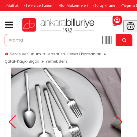
>Mutfak
>Servis ve Sunum
>Bar Malzemeleri
>Bulaşıkhane
>Taşıma 
Servis Ve Sunum
Masaüstü Servis Ekipmanları
Çatal-Kaşık-Bıçak
Yemek Serisi