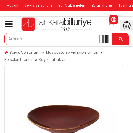
>Mutfak
>Servis ve Sunum
>Bar Malzemeleri
>Bulaşıkhane
>Taşıma 
Servis Ve Sunum
Masaüstü Servis Ekipmanları
Porselen Ürünler
Kayık Tabaklar