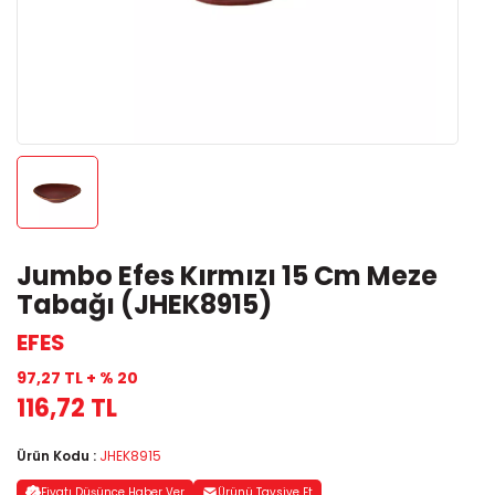
Jumbo Efes Kırmızı 15 Cm Meze
Tabağı (JHEK8915)
EFES
97,27 TL + % 20
116,72 TL
Ürün Kodu :
JHEK8915
Fiyatı Düşünce Haber Ver
Ürünü Tavsiye Et