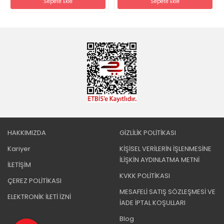
Sepete Ekle
Sepete Ekle
HAKKIMIZDA
GİZLİLİK POLİTİKASI
Kariyer
KİŞİSEL VERİLERİN İŞLENMESİNE
İLİŞKİN AYDINLATMA METNİ
İLETİŞİM
KVKK POLİTİKASI
ÇEREZ POLİTİKASI
MESAFELİ SATIŞ SÖZLEŞMESİ VE
ELEKTRONİK İLETİ İZNİ
İADE İPTAL KOŞULLARI
Blog