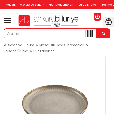
>Mutfak
>Servis ve Sunum
>Bar Malzemeleri
>Bulaşıkhane
>Taşıma 
Servis Ve Sunum
Masaüstü Servis Ekipmanları
Porselen Ürünler
Düz Tabaklar