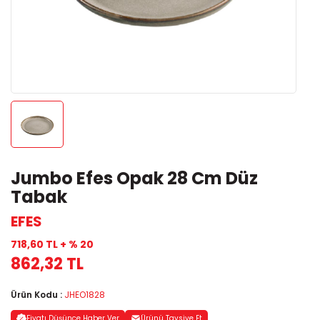
Jumbo Efes Opak 28 Cm Düz
Tabak
EFES
718,60 TL + % 20
862,32 TL
Ürün Kodu :
JHEO1828
Fiyatı Düşünce Haber Ver
Ürünü Tavsiye Et