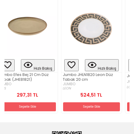
zlı Bakış
Hızlı Bakış
Hızlı 
Cm Düz
Jumbo JHLN1820 Leon Düz
Jumbo Lord Düz Tabak
Tabak 20 cm
JUMBO
JUMBO
LORD
LEON
L
524,51 TL
406,28 TL
Sepete Ekle
Sepete Ekle