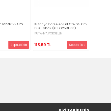
Kütahya Po
z Tabak 22 Cm
Kütahya Porselen Ent Otel 25 Cm
Düz Tabak 
Düz Tabak (KPEO25DU00)
(KPEO19DU
KÜTAHYA PORSELEN
KÜTAHYA PO
118,69 TL
83,22 TL
Sepete Ekle
Sepete Ekle
BIZI TAKIP EDIN