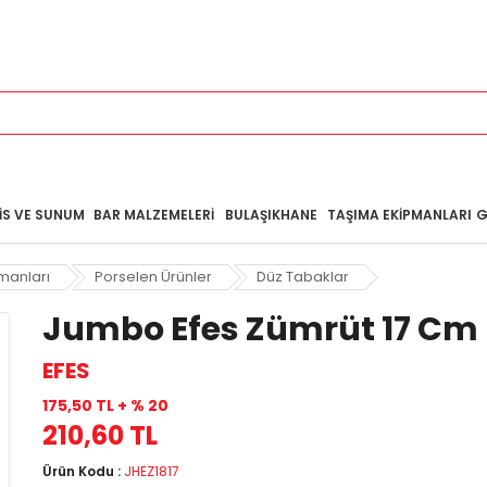
IS VE SUNUM
BAR MALZEMELERI
BULAŞIKHANE
TAŞIMA EKIPMANLARI
G
manları
Porselen Ürünler
Düz Tabaklar
Jumbo Efes Zümrüt 17 Cm
EFES
175,50 TL + % 20
210,60 TL
Ürün Kodu :
JHEZ1817