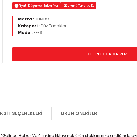
Fiyatı Düşünce Haber Ver
Ürünü Tavsiye Et
Marka :
JUMBO
Kategori :
Düz Tabaklar
Model:
EFES
GELİNCE HABER VER
KSIT SEÇENEKLERI
ÜRÜN ÖNERILERI
"Gelince Haber Ver" linkine tıklayarak ürün stoklarımıza girdiğinde e-po