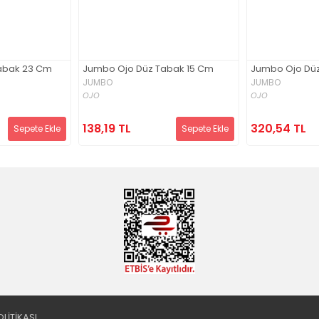
abak 23 Cm
Jumbo Ojo Düz Tabak 15 Cm
Jumbo Ojo Dü
JUMBO
JUMBO
OJO
OJO
138,19 TL
320,54 TL
Sepete Ekle
Sepete Ekle
OLİTİKASI