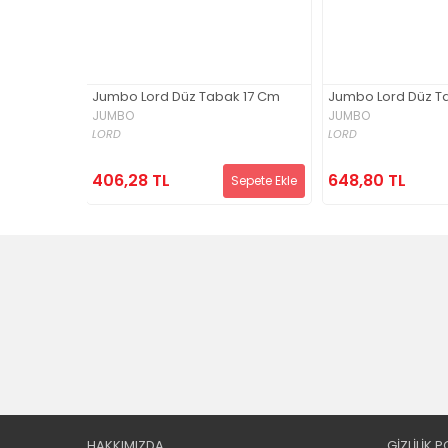
 Düz Tabak
Jumbo Lord Düz Tabak 17 Cm
Jumbo Lord Düz T
JUMBO
JUMBO
LORD
LORD
406,28 TL
648,80 TL
Sepete Ekle
Sepete Ekle
HAKKIMIZDA
GİZLİLİK P