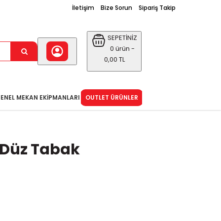
İletişim
Bize Sorun
Sipariş Takip
SEPETİNİZ
0 ürün -
0,00 TL
ENEL MEKAN EKIPMANLARI
OUTLET ÜRÜNLER
 Düz Tabak