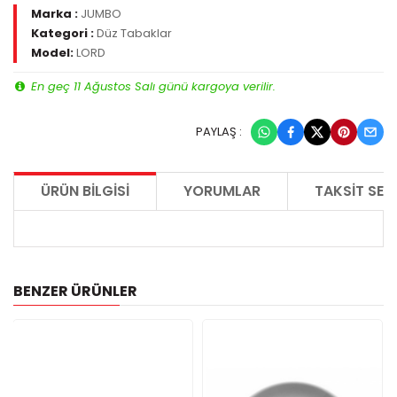
Marka :
JUMBO
Kategori :
Düz Tabaklar
Model:
LORD
En geç 11 Ağustos Salı günü kargoya verilir.
PAYLAŞ :
ÜRÜN BILGISI
YORUMLAR
TAKSIT SEÇ
BENZER ÜRÜNLER