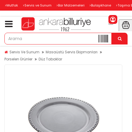
>Mutfak
>Servis ve Sunum
>Bar Malzemeleri
>Bulaşıkhane
>Taşıma 
Servis Ve Sunum
Masaüstü Servis Ekipmanları
Porselen Ürünler
Düz Tabaklar