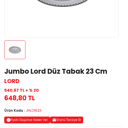
Jumbo Lord Düz Tabak 23 Cm
LORD
540,67 TL + % 20
648,80 TL
Ürün Kodu :
JHLO1623
Fiyatı Düşünce Haber Ver
Ürünü Tavsiye Et