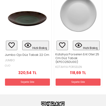
Hızlı Bakış
Hızlı Bakış
Kütahya Porselen Ent Otel 25
Jumbo Ojo Düz Tabak 22 Cm
Cm Düz Tabak
JUMBO
(KPEO25DU00)
OJO
KÜTAHYA PORSELEN
118,69 TL
320,54 TL
Sepete Ekle
Sepete Ekle