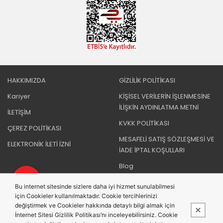
HAKKIMIZDA
GİZLİLİK POLİTİKASI
Kariyer
KİŞİSEL VERİLERİN İŞLENMESİNE
İLİŞKİN AYDINLATMA METNİ
İLETİŞİM
KVKK POLİTİKASI
ÇEREZ POLİTİKASI
MESAFELİ SATIŞ SÖZLEŞMESİ VE
ELEKTRONİK İLETİ İZNİ
İADE İPTAL KOŞULLARI
Blog
Bu internet sitesinde sizlere daha iyi hizmet sunulabilmesi
için Cookieler kullanılmaktadır. Cookie tercihlerinizi
BIZI TAKIP EDIN
değiştirmek ve Cookieler hakkında detaylı bilgi almak için
İnternet Sitesi Gizlilik Politikası’nı inceleyebilirsiniz. Cookie