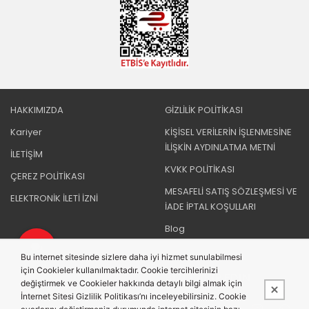
HAKKIMIZDA
GİZLİLİK POLİTİKASI
Kariyer
KİŞİSEL VERİLERİN İŞLENMESİNE
İLİŞKİN AYDINLATMA METNİ
İLETİŞİM
KVKK POLİTİKASI
ÇEREZ POLİTİKASI
MESAFELİ SATIŞ SÖZLEŞMESİ VE
ELEKTRONİK İLETİ İZNİ
İADE İPTAL KOŞULLARI
Blog
Bu internet sitesinde sizlere daha iyi hizmet sunulabilmesi
için Cookieler kullanılmaktadır. Cookie tercihlerinizi
BIZI TAKIP EDIN
değiştirmek ve Cookieler hakkında detaylı bilgi almak için
İnternet Sitesi Gizlilik Politikası’nı inceleyebilirsiniz. Cookie