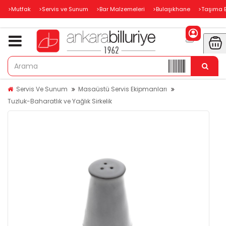
>Mutfak
>Servis ve Sunum
>Bar Malzemeleri
>Bulaşıkhane
>Taşıma 
Servis Ve Sunum
Masaüstü Servis Ekipmanları
Tuzluk-Baharatlık ve Yağlık Sirkelik