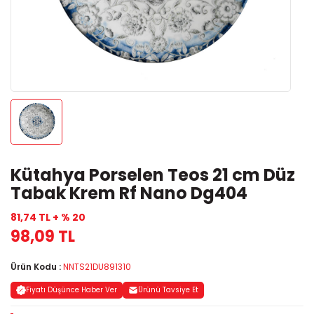
Kütahya Porselen Teos 21 cm Düz
Tabak Krem Rf Nano Dg404
81,74 TL + % 20
98,09 TL
Ürün Kodu :
NNTS21DU891310
Fiyatı Düşünce Haber Ver
Ürünü Tavsiye Et