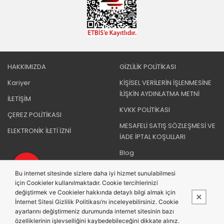
HAKKIMIZDA
GİZLİLİK POLİTİKASI
Kariyer
KİŞİSEL VERİLERİN İŞLENMESİNE
İLİŞKİN AYDINLATMA METNİ
İLETİŞİM
KVKK POLİTİKASI
ÇEREZ POLİTİKASI
MESAFELİ SATIŞ SÖZLEŞMESİ VE
ELEKTRONİK İLETİ İZNİ
İADE İPTAL KOŞULLARI
Blog
Bu internet sitesinde sizlere daha iyi hizmet sunulabilmesi
için Cookieler kullanılmaktadır. Cookie tercihlerinizi
BIZI TAKIP EDIN
değiştirmek ve Cookieler hakkında detaylı bilgi almak için
İnternet Sitesi Gizlilik Politikası’nı inceleyebilirsiniz. Cookie
ayarlarını değiştirmeniz durumunda internet sitesinin bazı
özelliklerinin işlevselliğini kaybedebileceğini dikkate alınız.