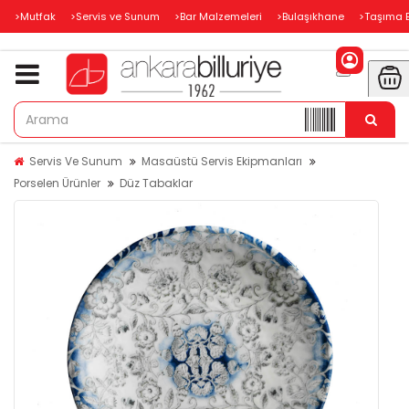
>Mutfak
>Servis ve Sunum
>Bar Malzemeleri
>Bulaşıkhane
>Taşıma 
Servis Ve Sunum
Masaüstü Servis Ekipmanları
Porselen Ürünler
Düz Tabaklar