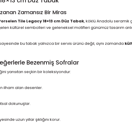
 18×13 cm Düz Tabak
anan Zamansız Bir Miras
orselen Tile Legacy 18×13 cm Düz Tabak
, köklü Anadolu seramik 
 gelen kültürel sembolleri ve geleneksel motifleri günümüz tasarım a
sı sayesinde bu tabak yalnızca bir servis ürünü değil, aynı zamanda
kül
Değerlerle Bezenmiş Sofralar
ini yansıtan seçkin bir koleksiyondur:
n ilham alan desenler.
atsal dokunuşlar.
sinde uzun yıllar şıklığını korur.