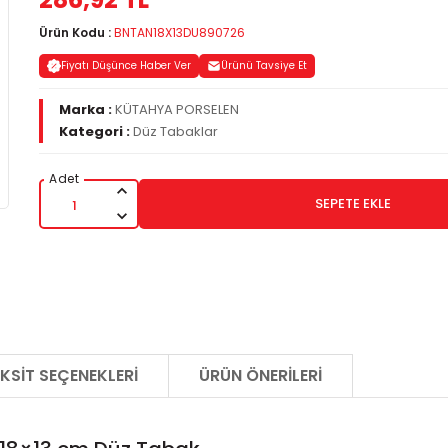
Ürün Kodu :
BNTAN18X13DU890726
Fiyatı Düşünce Haber Ver
Ürünü Tavsiye Et
Marka :
KÜTAHYA PORSELEN
Kategori :
Düz Tabaklar
SEPETE EKLE
KSIT SEÇENEKLERI
ÜRÜN ÖNERILERI