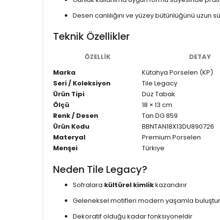
Desen canlılığını ve yüzey bütünlüğünü uzun sü
Teknik Özellikler
ÖZELLIK
DETAY
Marka
Kütahya Porselen (KP)
Seri / Koleksiyon
Tile Legacy
Ürün Tipi
Düz Tabak
Ölçü
18 × 13 cm
Renk / Desen
Tan DG 859
Ürün Kodu
BBNTAN18X13DU890726
Materyal
Premium Porselen
Menşei
Türkiye
Neden Tile Legacy?
Sofralara
kültürel kimlik
kazandırır
Geleneksel motifleri modern yaşamla buluştu
Dekoratif olduğu kadar fonksiyoneldir