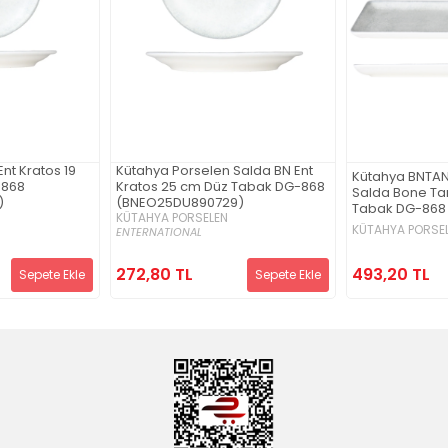
nt Kratos 19
Kütahya Porselen Salda BN Ent
Kütahya BNTA
-868
Kratos 25 cm Düz Tabak DG-868
Salda Bone Ta
)
(BNEO25DU890729)
Tabak DG-868
KÜTAHYA PORSELEN
KÜTAHYA PORSE
ENTERNATIONAL
493,20 TL
272,80 TL
Sepete Ekle
Sepete Ekle