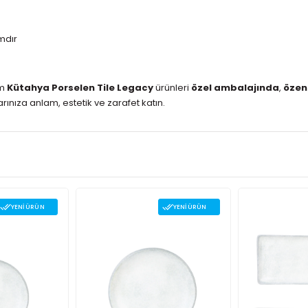
mdır
üm
Kütahya Porselen Tile Legacy
ürünleri
özel ambalajında
,
özen
arınıza anlam, estetik ve zarafet katın.
YENI ÜRÜN
YENI ÜRÜN