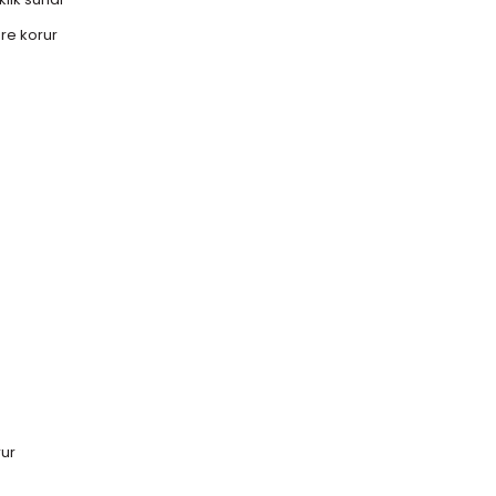
re korur
rur