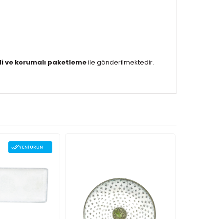
li ve korumalı paketleme
ile gönderilmektedir.
YENI ÜRÜN