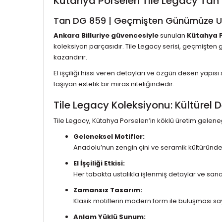
Kütahya Porselen Tile Legacy Tan
Tan DG 859 | Geçmişten Günümüze Uz
Ankara Billuriye güvencesiyle
sunulan
Kütahya P
koleksiyon parçasıdır. Tile Legacy serisi, geçmişten
kazandırır.
El işçiliği hissi veren detayları ve özgün desen yapı
taşıyan estetik bir miras niteliğindedir.
Tile Legacy Koleksiyonu: Kültürel 
Tile Legacy, Kütahya Porselen’in köklü üretim geleneğ
Geleneksel Motifler:
Anadolu’nun zengin çini ve seramik kültüründe
El İşçiliği Etkisi:
Her tabakta ustalıkla işlenmiş detaylar ve san
Zamansız Tasarım:
Klasik motiflerin modern form ile buluşması saye
Anlam Yüklü Sunum: