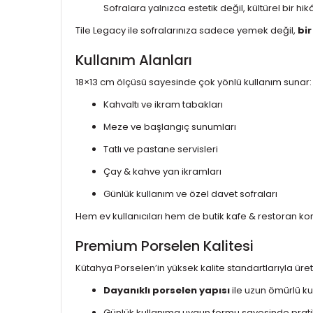
Sofralara yalnızca estetik değil, kültürel bir hik
Tile Legacy ile sofralarınıza sadece yemek değil,
bir
Kullanım Alanları
18×13 cm ölçüsü sayesinde çok yönlü kullanım sunar:
Kahvaltı ve ikram tabakları
Meze ve başlangıç sunumları
Tatlı ve pastane servisleri
Çay & kahve yan ikramları
Günlük kullanım ve özel davet sofraları
Hem ev kullanıcıları hem de butik kafe & restoran kons
Premium Porselen Kalitesi
Kütahya Porselen’in yüksek kalite standartlarıyla üret
Dayanıklı porselen yapısı
ile uzun ömürlü ku
Günlük kullanıma uygun formu sayesinde pratik