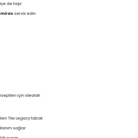
âye de taşır.
 miras
servis edin.
eptleri için idealdir.
ilen Tile Legacy tabak:
llanım sağlar
lik sunar