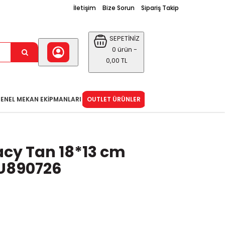
İletişim
Bize Sorun
Sipariş Takip
SEPETİNİZ
0 ürün -
0,00 TL
ENEL MEKAN EKIPMANLARI
OUTLET ÜRÜNLER
acy Tan 18*13 cm
U890726