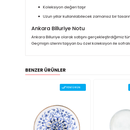
Koleksiyon değeri taşır
Uzun yıllar kullanılabilecek zamansız bir tasarı
Ankara Billuriye Notu
Ankara Billuriye olarak satışını gerçekleştirdiğimiz t
Geçmişin izlerini taşıyan bu özel koleksiyon ile sofral
BENZER ÜRÜNLER
ENI ÜRÜN
YENI ÜRÜN