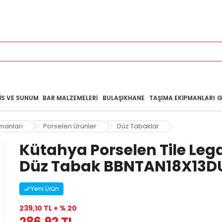
IS VE SUNUM
BAR MALZEMELERI
BULAŞIKHANE
TAŞIMA EKIPMANLARI
G
manları
Porselen Ürünler
Düz Tabaklar
Kütahya Porselen Tile Leg
Düz Tabak BBNTAN18X13D
Yeni Ürün
239,10 TL + % 20
286,92 TL