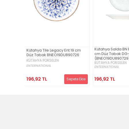
Kütahya Salda BN E
t 17 cm
Kütahya Tile Legacy Ent 19 cm
cm Düz Tabak DG
890726
Düz Tabak BNEO19DU890726
(BNEO19DU890729
KÜTAHYA PORSELEN
KÜTAHYA PORSELEN
ENTERNATIONAL
ENTERNATIONAL
196,92 TL
196,92 TL
Sepete Ekle
Sepete Ekle