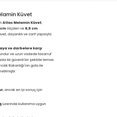
lamin Küvet
an
Atlas Melamin Küvet
,
7 cm
ölçüleri ve
6,5 cm
et, dayanıklı ve zarif yapısıyla
maya ve darbelere karşı
undur ve uzun vadede tasarruf
ıda ile güvenli bir şekilde temas
ılık Bakanlığı'nın gıda ile
tilmiştir.
ur
, ancak en iyi sonuç için
ş
üzerinde kullanıma uygun