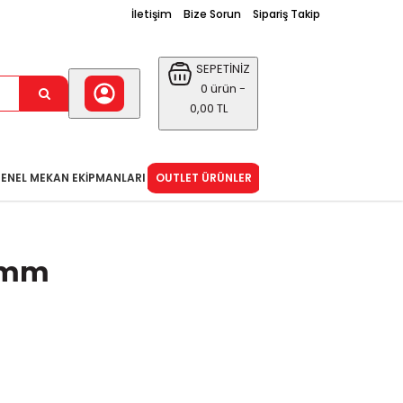
İletişim
Bize Sorun
Sipariş Takip
SEPETİNİZ
0 ürün -
0,00 TL
ENEL MEKAN EKIPMANLARI
OUTLET ÜRÜNLER
5 mm