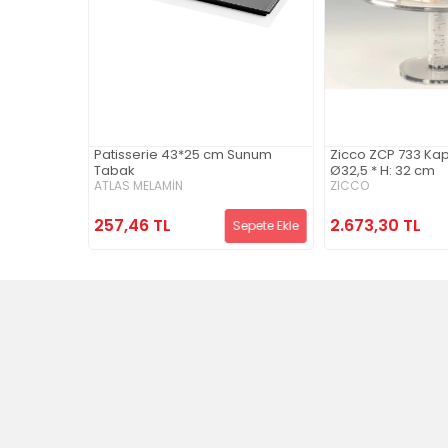
Patisserie 43*25 cm Sunum
Zicco ZCP 733 Kap
-20 mm
Tabak
Ø32,5 * H: 32 cm
ATLAS MELAMİN
ZICCO
257,46 TL
2.673,30 TL
Sepete Ekle
Sepete Ekle