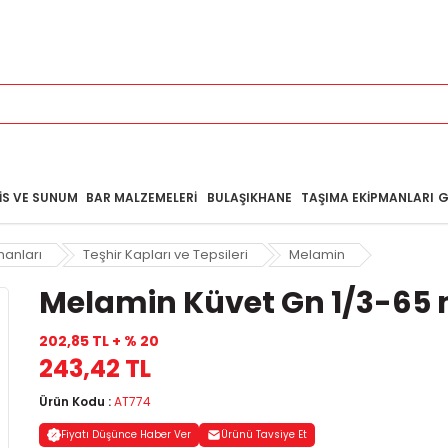
IS VE SUNUM
BAR MALZEMELERI
BULAŞIKHANE
TAŞIMA EKIPMANLARI
G
manları
Teşhir Kapları ve Tepsileri
Melamin
Melamin Küvet Gn 1/3-6
202,85 TL + % 20
243,42 TL
Ürün Kodu :
AT774
Fiyatı Düşünce Haber Ver
Ürünü Tavsiye Et