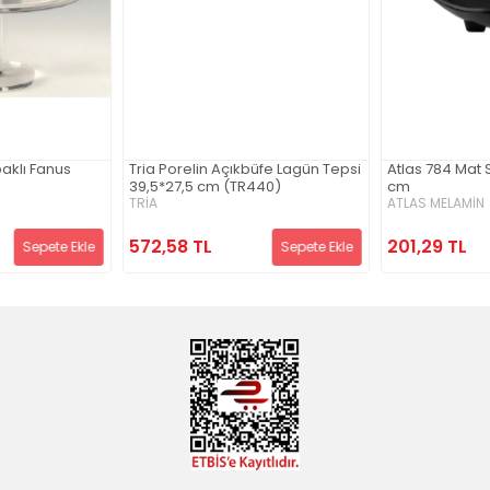
aklı Fanus
Tria Porelin Açıkbüfe Lagün Tepsi
Atlas 784 Mat 
39,5*27,5 cm (TR440)
cm
TRİA
ATLAS MELAMİN
572,58 TL
201,29 TL
Sepete Ekle
Sepete Ekle