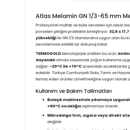
Atlas Melamin GN 1/3-65 mm Me
Profesyonel mutfak ve büfe servisleri için ideal ol
porselen şıklığını pratiklikle birleştiriyor.
32,5 x 17,
yüksekliği
ile GN 1/3 standardına uygun olan bu küv
servislerinize estetik bir dokunuş katar.
TERMOGOLD
teknolojisiyle üretilen bu ürün,
kırıl
dayanıklı
olması sayesinde yoğun kullanıma uyg
sağlar.
-20°C ile +70°C
arasındaki sıcaklıklarda g
edebilir. Türkiye Cumhuriyeti Gıda, Tarım ve Hayvanc
temas eden ürünler yönetmeliğine uygun olarak üre
Kullanım ve Bakım Talimatları
Bulaşık makinesinde yıkamaya uygund
+90°C sıcaklığın
aşılmaması önerilir.
Mikrodalga fırın, ızgara veya direkt ate
değildir.