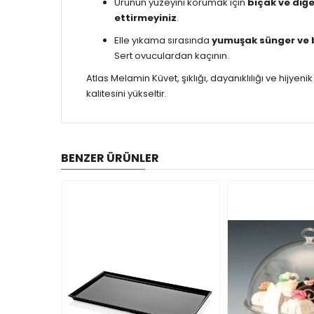
Ürünün yüzeyini korumak için
bıçak ve diğe
ettirmeyiniz
.
Elle yıkama sırasında
yumuşak sünger ve b
Sert ovuculardan kaçının.
Atlas Melamin Küvet, şıklığı, dayanıklılığı ve hijyeni
kalitesini yükseltir.
BENZER ÜRÜNLER