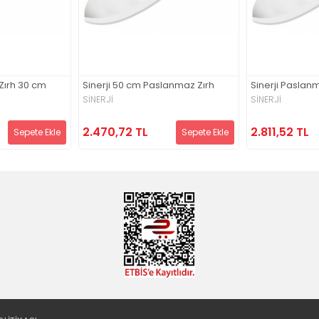
Zırh 30 cm
Sinerji 50 cm Paslanmaz Zırh
Sinerji Paslan
SİNERJİ
SİNERJİ
2.470,72 TL
2.811,52 TL
Sepete Ekle
Sepete Ekle