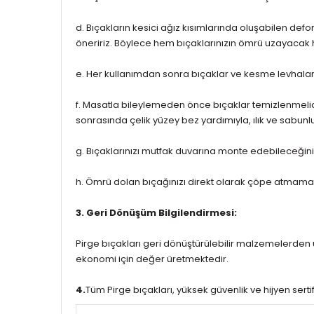
d. Bıçakların kesici ağız kısımlarında oluşabilen def
öneririz. Böylece hem bıçaklarınızın ömrü uzayacak 
e. Her kullanımdan sonra bıçaklar ve kesme levhalar
f. Masatla bileylemeden önce bıçaklar temizlenmelid
sonrasında çelik yüzey bez yardımıyla, ılık ve sabunlu
g. Bıçaklarınızı mutfak duvarına monte edebileceğiniz 
h. Ömrü dolan bıçağınızı direkt olarak çöpe atmaman
3. Geri Dönüşüm Bilgilendirmesi:
Pirge bıçakları geri dönüştürülebilir malzemelerden 
ekonomi için değer üretmektedir.
4.
Tüm Pirge bıçakları, yüksek güvenlik ve hijyen sertifi