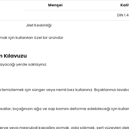
Menşei
Kali
DIN 1.
Jilet Keskinliği
ak için kullanılan özel bir üründür.
m Kılavuzu
amayacağı yerde saklayınız.
uyla temizlemek için sünger veya nemli bez kullanınız. Bıçaklarınızı la
yasallar, bıçağınızın ağız ve sap kısmını deforme edebileceği için kulla
onserve veya meşrubat kapağını açmak, vida sökmek, sert yüzeyleri del