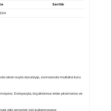
te
Sertlik
4034
vaboda akan suyla durulayıp, sonrasında mutlaka kuru
nmayınız. Dolayısıyla, bıçaklarınızı elde yıkamanızı ve
mek gibi amaçlar için kullanmayınız.