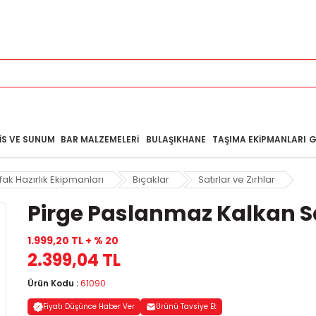
IS VE SUNUM
BAR MALZEMELERI
BULAŞIKHANE
TAŞIMA EKIPMANLARI
G
fak Hazırlık Ekipmanları
Bıçaklar
Satırlar ve Zırhlar
Pirge Paslanmaz Kalkan S
1.999,20 TL + % 20
2.399,04 TL
Ürün Kodu :
61090
Fiyatı Düşünce Haber Ver
Ürünü Tavsiye Et