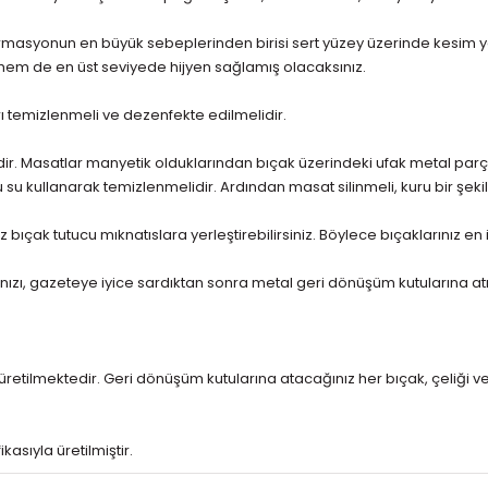
ormasyonun en büyük sebeplerinden birisi sert yüzey üzerinde kesim yap
hem de en üst seviyede hijyen sağlamış olacaksınız.
ı temizlenmeli ve dezenfekte edilmelidir.
ir. Masatlar manyetik olduklarından bıçak üzerindeki ufak metal parç
 su kullanarak temizlenmelidir. Ardından masat silinmeli, kuru bir şekil
bıçak tutucu mıknatıslara yerleştirebilirsiniz. Böylece bıçaklarınız en 
ızı, gazeteye iyice sardıktan sonra metal geri dönüşüm kutularına atm
üretilmektedir. Geri dönüşüm kutularına atacağınız her bıçak, çeliği 
kasıyla üretilmiştir.