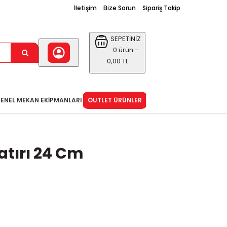
İletişim
Bize Sorun
Sipariş Takip
SEPETİNİZ
0 ürün -
0,00 TL
ENEL MEKAN EKIPMANLARI
OUTLET ÜRÜNLER
atırı 24 Cm