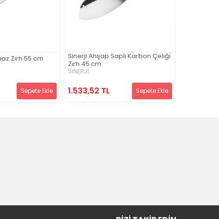
Sinerji Ahşap Saplı Karbon Çeliği
Sinerji Ahş
maz Zırh 55 cm
Zırh 45 cm
Zırh 50 cm
SİNERJİ
SİNERJİ
1.533,52 TL
1.789,12 
Sepete Ekle
Sepete Ekle