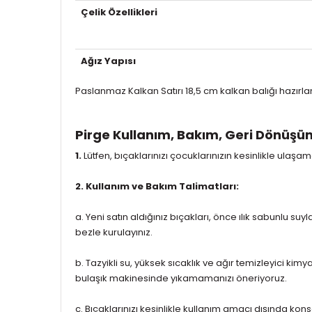
Çelik Özellikleri
Ağız Yapısı
Paslanmaz Kalkan Satırı 18,5 cm kalkan balığı hazırlam
Pirge Kullanım, Bakım, Geri Dönüşü
1.
Lütfen, bıçaklarınızı çocuklarınızın kesinlikle ulaş
2. Kullanım ve Bakım Talimatları:
a. Yeni satın aldığınız bıçakları, önce ılık sabunlu s
bezle kurulayınız.
b. Tazyikli su, yüksek sıcaklık ve ağır temizleyici kim
bulaşık makinesinde yıkamamanızı öneriyoruz.
c. Bıçaklarınızı kesinlikle kullanım amacı dışında k