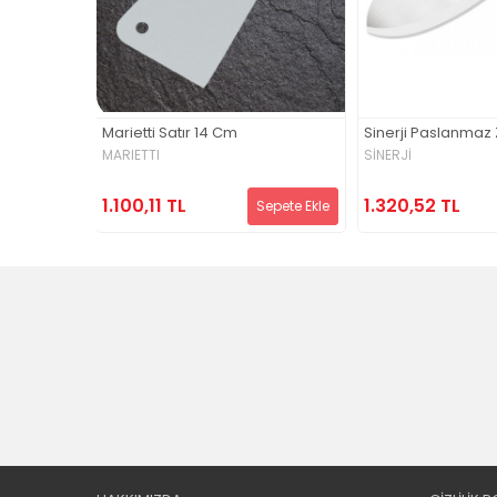
 (34612)
Marietti Satır 14 Cm
Sinerji Paslanmaz 
MARIETTI
SİNERJİ
1.100,11 TL
1.320,52 TL
Sepete Ekle
Sepete Ekle