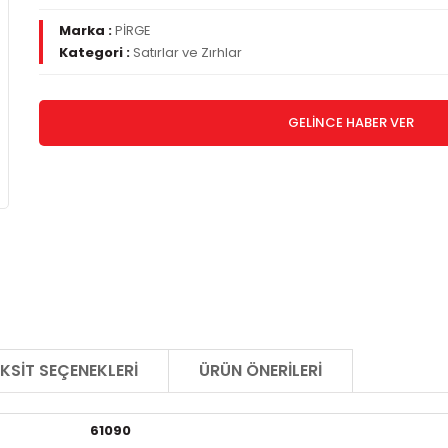
Marka :
PİRGE
Kategori :
Satırlar ve Zırhlar
GELİNCE HABER VER
KSIT SEÇENEKLERI
ÜRÜN ÖNERILERI
61090