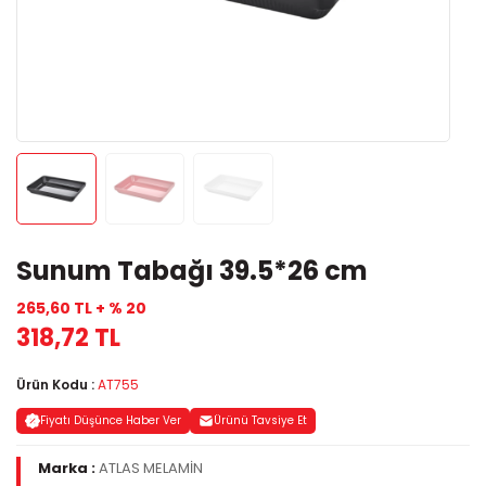
Sunum Tabağı 39.5*26 cm
265,60 TL + % 20
318,72 TL
Ürün Kodu :
AT755
Fiyatı Düşünce Haber Ver
Ürünü Tavsiye Et
Marka :
ATLAS MELAMİN