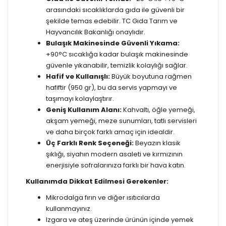
arasındaki sıcaklıklarda gıda ile güvenli bir
şekilde temas edebilir. TC Gıda Tarım ve
Hayvancılık Bakanlığı onaylıdır.
Bulaşık Makinesinde Güvenli Yıkama:
+90°C sıcaklığa kadar bulaşık makinesinde
güvenle yıkanabilir, temizlik kolaylığı sağlar.
Hafif ve Kullanışlı:
Büyük boyutuna rağmen
hafiftir (950 gr), bu da servis yapmayı ve
taşımayı kolaylaştırır.
Geniş Kullanım Alanı:
Kahvaltı, öğle yemeği,
akşam yemeği, meze sunumları, tatlı servisleri
ve daha birçok farklı amaç için idealdir.
Üç Farklı Renk Seçeneği:
Beyazın klasik
şıklığı, siyahın modern asaleti ve kırmızının
enerjisiyle sofralarınıza farklı bir hava katın.
Kullanımda Dikkat Edilmesi Gerekenler:
Mikrodalga fırın ve diğer ısıtıcılarda
kullanmayınız.
Izgara ve ateş üzerinde ürünün içinde yemek