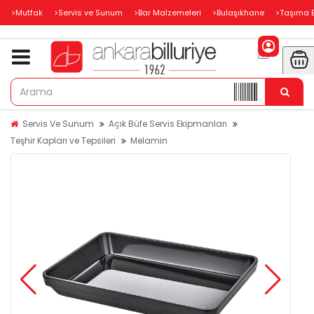
>Mutfak
>Servis ve Sunum
>Bar Malzemeleri
>Bulaşıkhane
>Taşıma 
Servis Ve Sunum
Açık Büfe Servis Ekipmanları
Teşhir Kapları ve Tepsileri
Melamin