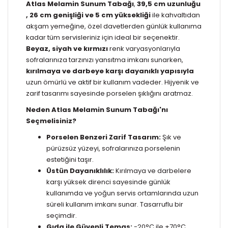
Atlas Melamin Sunum Tabağı
,
39,5 cm uzunluğu
,
26 cm genişliği ve 5 cm yüksekliği
ile kahvaltıdan
akşam yemeğine, özel davetlerden günlük kullanıma
kadar tüm servisleriniz için ideal bir seçenektir.
Beyaz, siyah ve kırmızı
renk varyasyonlarıyla
sofralarınıza tarzınızı yansıtma imkanı sunarken,
kırılmaya ve darbeye karşı dayanıklı yapısıyla
uzun ömürlü ve aktif bir kullanım vadeder. Hijyenik ve
zarif tasarımı sayesinde porselen şıklığını aratmaz.
Neden Atlas Melamin Sunum Tabağı'nı
Seçmelisiniz?
Porselen Benzeri Zarif Tasarım:
Şık ve
pürüzsüz yüzeyi, sofralarınıza porselenin
estetiğini taşır.
Üstün Dayanıklılık:
Kırılmaya ve darbelere
karşı yüksek direnci sayesinde günlük
kullanımda ve yoğun servis ortamlarında uzun
süreli kullanım imkanı sunar. Tasarruflu bir
seçimdir.
Gıda ile Güvenli Temas:
-20°C ile +70°C