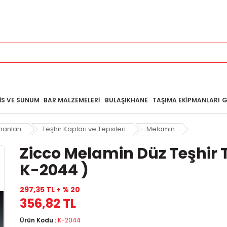
IS VE SUNUM
BAR MALZEMELERI
BULAŞIKHANE
TAŞIMA EKIPMANLARI
G
manları
Teşhir Kapları ve Tepsileri
Melamin
Zicco Melamin Düz Teşhir 
K-2044 )
297,35 TL + % 20
356,82 TL
Ürün Kodu :
K-2044