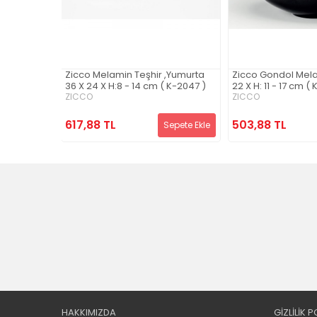
Tepsi
Zicco Melamin Teşhir ,Yumurta
Zicco Gondol Mel
36 X 24 X H:8 - 14 cm ( K-2047 )
22 X H: 11 - 17 cm (
ZICCO
ZICCO
617,88 TL
503,88 TL
Sepete Ekle
Sepete Ekle
HAKKIMIZDA
GİZLİLİK P