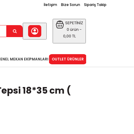
İletişim
Bize Sorun
Sipariş Takip
SEPETİNİZ
0 ürün -
0,00 TL
ENEL MEKAN EKIPMANLARI
OUTLET ÜRÜNLER
Tepsi 18*35 cm (