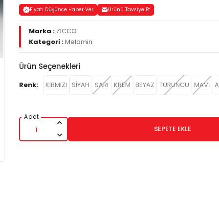
Fiyatı Düşünce Haber Ver
Ürünü Tavsiye Et
Marka :
ZICCO
Kategori :
Melamin
Ürün Seçenekleri
Renk:
KIRMIZI
SİYAH
SARI
KREM
BEYAZ
TURUNCU
MAVİ
A
SEPETE EKLE