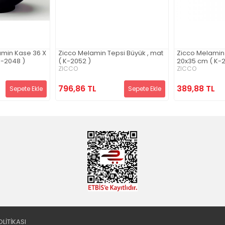
amin Kase 36 X
Zicco Melamin Tepsi Büyük , mat
Zicco Melamin 
 K-2048 )
( K-2052 )
20x35 cm ( K-
ZICCO
ZICCO
796,86 TL
389,88 TL
Sepete Ekle
Sepete Ekle
OLİTİKASI