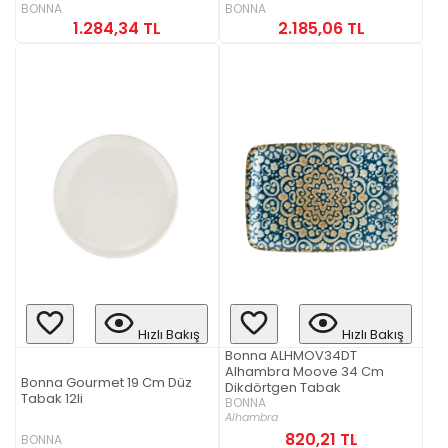
BONNA
BONNA
1.284,34 TL
2.185,06 TL
Hızlı Bakış
Hızlı Bakış
Bonna ALHMOV34DT
Alhambra Moove 34 Cm
Bonna Gourmet 19 Cm Düz
Dikdörtgen Tabak
Tabak 12li
BONNA
Alhambra
820,21 TL
BONNA