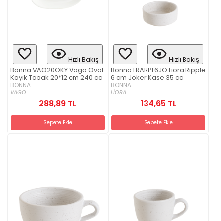
Hızlı Bakış
Hızlı Bakış
Bonna VAO20OKY Vago Oval
Bonna LRARPL6JO Liora Ripple
Kayık Tabak 20*12 cm 240 cc
6 cm Joker Kase 35 cc
BONNA
BONNA
VAGO
LİORA
288,89 TL
134,65 TL
Sepete Ekle
Sepete Ekle