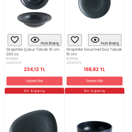
Hızlı Bakış
Hızlı Bakış
Graphite Çukur Tabak 16 cm
Graphite Gourmet Düz Tabak
200 cc
15 cm
BONNA
BONNA
GRAPHITE
GRAPHITE
234,12 TL
168,82 TL
Sepete Ekle
Sepete Ekle
Ön Sipariş
Ön Sipariş