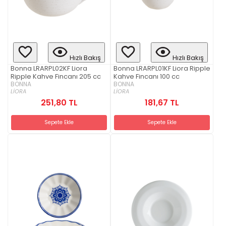
Hızlı Bakış
Hızlı Bakış
Bonna LRARPL02KF Liora
Bonna LRARPL01KF Liora Ripple
Ripple Kahve Fincanı 205 cc
Kahve Fincanı 100 cc
BONNA
BONNA
LİORA
LİORA
251,80 TL
181,67 TL
Sepete Ekle
Sepete Ekle