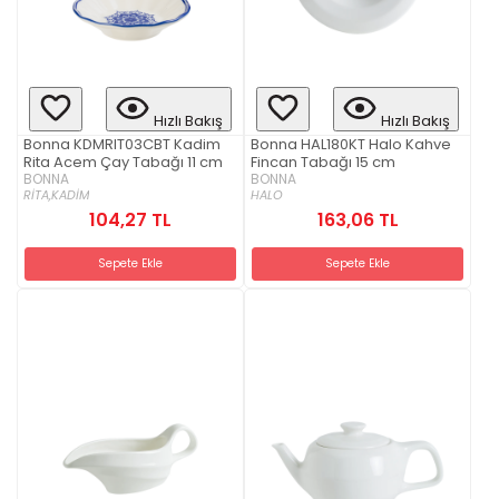
Hızlı Bakış
Hızlı Bakış
Bonna KDMRIT03CBT Kadim
Bonna HAL180KT Halo Kahve
Rita Acem Çay Tabağı 11 cm
Fincan Tabağı 15 cm
BONNA
BONNA
RİTA,
KADİM
HALO
104,27 TL
163,06 TL
Sepete Ekle
Sepete Ekle