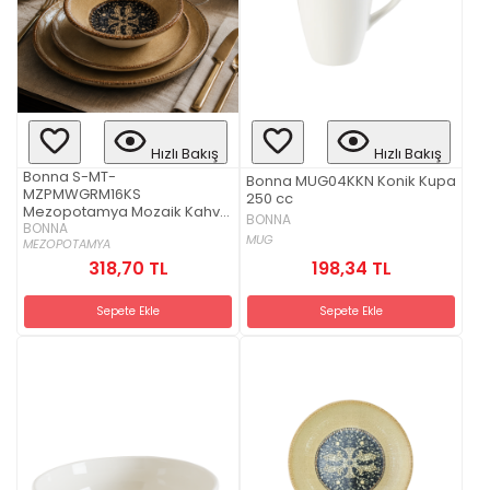
Hızlı Bakış
Hızlı Bakış
Bonna S-MT-
Bonna MUG04KKN Konik Kupa
MZPMWGRM16KS
250 cc
Mezopotamya Mozaik Kahve
BONNA
Gourmet 16 cm Kase 500 cc
BONNA
MUG
MEZOPOTAMYA
318,70 TL
198,34 TL
Sepete Ekle
Sepete Ekle