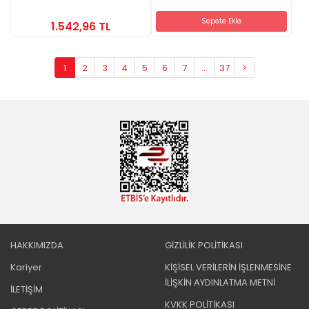
Sepete Ekle
1.542,96 TL
1
2
3
4
5
6
7
...
37
>
HAKKIMIZDA
GİZLİLİK POLİTİKASI
Kariyer
KİŞİSEL VERİLERİN İŞLENMESİNE
İLİŞKİN AYDINLATMA METNİ
İLETİŞİM
KVKK POLİTİKASI