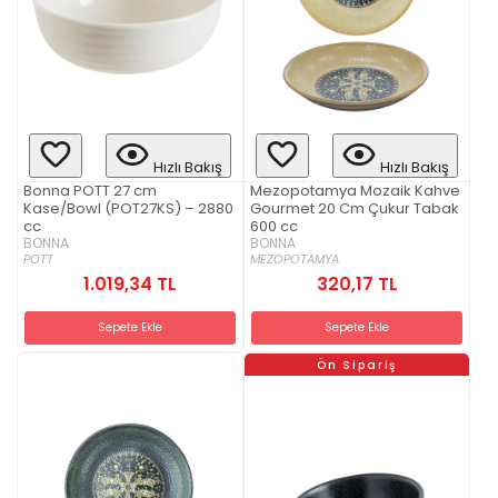
Hızlı Bakış
Hızlı Bakış
Bonna POTT 27 cm
Mezopotamya Mozaik Kahve
Kase/Bowl (POT27KS) – 2880
Gourmet 20 Cm Çukur Tabak
cc
600 cc
BONNA
BONNA
POTT
MEZOPOTAMYA
1.019,34 TL
320,17 TL
Sepete Ekle
Sepete Ekle
Ön Sipariş