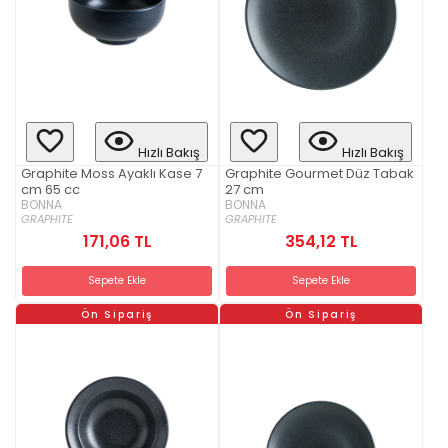
Hızlı Bakış
Hızlı Bakış
Graphite Moss Ayaklı Kase 7
Graphite Gourmet Düz Tabak
cm 65 cc
27 cm
BONNA
BONNA
GRAPHITE
GRAPHITE
171,06 TL
354,12 TL
Sepete Ekle
Sepete Ekle
Ön Sipariş
Ön Sipariş