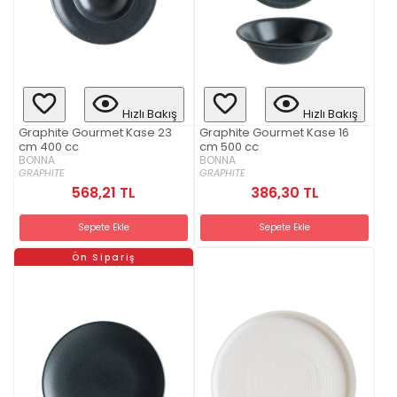
Hızlı Bakış
Hızlı Bakış
Graphite Gourmet Kase 23
Graphite Gourmet Kase 16
cm 400 cc
cm 500 cc
BONNA
BONNA
GRAPHITE
GRAPHITE
568,21 TL
386,30 TL
Sepete Ekle
Sepete Ekle
Ön Sipariş