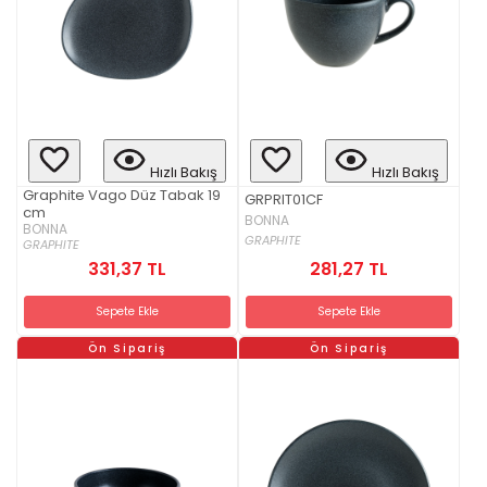
Hızlı Bakış
Hızlı Bakış
Graphite Vago Düz Tabak 19
GRPRIT01CF
cm
BONNA
BONNA
GRAPHITE
GRAPHITE
331,37 TL
281,27 TL
Sepete Ekle
Sepete Ekle
Ön Sipariş
Ön Sipariş