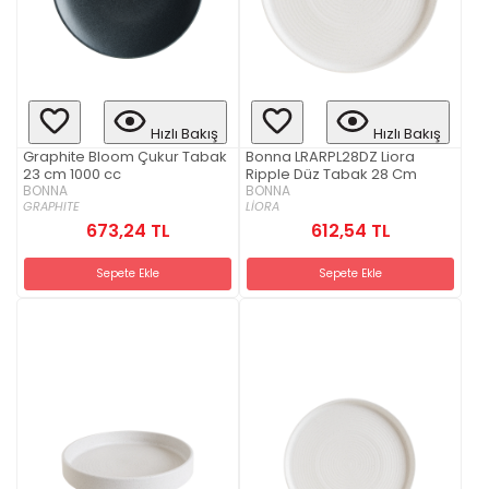
Hızlı Bakış
Hızlı Bakış
Graphite Bloom Çukur Tabak
Bonna LRARPL28DZ Liora
23 cm 1000 cc
Ripple Düz Tabak 28 Cm
BONNA
BONNA
GRAPHITE
LİORA
673,24 TL
612,54 TL
Sepete Ekle
Sepete Ekle