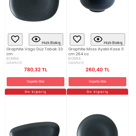
Hızlı Bakış
Hızlı Bakış
Graphite Vago Düz Tabak 33
Graphite Moss Ayaklı Kase 11
cm
cm 264 cc
BONNA
BONNA
GRAPHITE
GRAPHITE
780,32 TL
260,40 TL
Sepete Ekle
Sepete Ekle
Ön Sipariş
Ön Sipariş