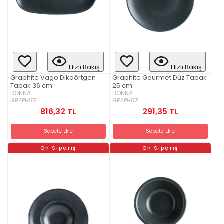
Hızlı Bakış
Hızlı Bakış
Graphite Vago Dikdörtgen
Graphite Gourmet Düz Tabak
Tabak 36 cm
25 cm
BONNA
BONNA
GRAPHITE
GRAPHITE
816,32 TL
291,35 TL
Sepete Ekle
Sepete Ekle
Ön Sipariş
Ön Sipariş