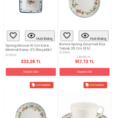
Hızlı Bakış
Hızlı Bakış
Bonna Spring Gourmet Düz
Spring Moove 10 Cm Kare
Tabak 25 Cm (6'lı)
Minimal Kase-2'li (Reçellik)
BONNA
BONNA
1.311,05 TL
332,26 TL
917,73 TL
Sepete Ekle
Sepete Ekle
%30 İNDIRIM
%30 İNDIRIM