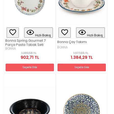
Hızlı Bakış
Hızlı Bakış
Bonna Spring Gourmet 7
Bonna Çay Takımı
Parça Pasta Tabak Seti
BONNA
BONNA
1.977,55 TL
1.289,58 TL
1.384,29 TL
902,71 TL
Sepete Ekle
Sepete Ekle