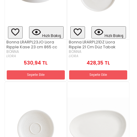
Hızlı Bakış
Hızlı Bakış
Bonna LRARPL23JO Liora
Bonna LRARPL21DZ Liora
Ripple Kase 23 cm 865 cc
Ripple 21 Cm Düz Tabak
BONNA
BONNA
LİORA
LİORA
530,94 TL
428,35 TL
Sepete Ekle
Sepete Ekle