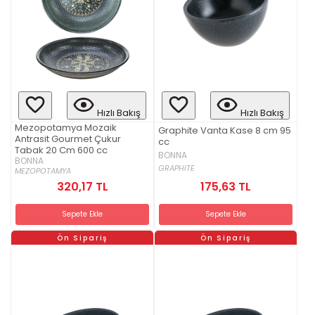
Hızlı Bakış
Hızlı Bakış
Mezopotamya Mozaik
Graphite Vanta Kase 8 cm 95
Antrasit Gourmet Çukur
cc
Tabak 20 Cm 600 cc
BONNA
BONNA
GRAPHITE
MEZOPOTAMYA
320,17 TL
175,63 TL
Sepete Ekle
Sepete Ekle
Ön Sipariş
Ön Sipariş