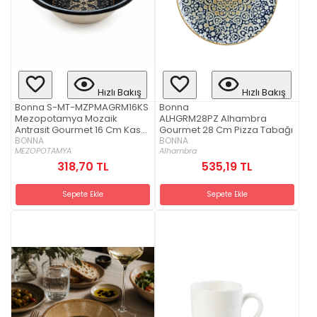
Hızlı Bakış
Hızlı Bakış
Bonna S-MT-MZPMAGRM16KS
Bonna
Mezopotamya Mozaik
ALHGRM28PZ Alhambra
Antrasit Gourmet 16 Cm Kase
Gourmet 28 Cm Pizza Tabağı
500 cc
BONNA
BONNA
MEZOPOTAMYA
Alhambra
318,70 TL
535,19 TL
Sepete Ekle
Sepete Ekle