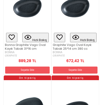
Hızlı Bakış
Hızlı Bakış
Bonna Graphite Vago Oval
Graphite Vago Oval Kayık
Kayık Tabak 31*16 cm
Tabak 25*14 cm 380 cc
BONNA
BONNA
GRAPHITE
GRAPHITE
889,28 TL
672,42 TL
Sepete Ekle
Sepete Ekle
Ön Sipariş
Ön Sipariş