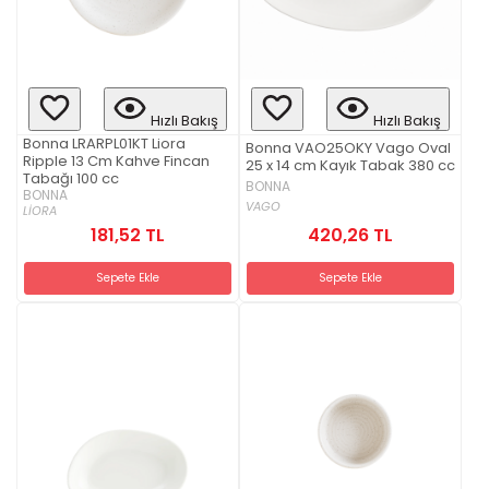
Hızlı Bakış
Hızlı Bakış
Bonna LRARPL01KT Liora
Bonna VAO25OKY Vago Oval
Ripple 13 Cm Kahve Fincan
25 x 14 cm Kayık Tabak 380 cc
Tabağı 100 cc
BONNA
BONNA
VAGO
LİORA
181,52 TL
420,26 TL
Sepete Ekle
Sepete Ekle