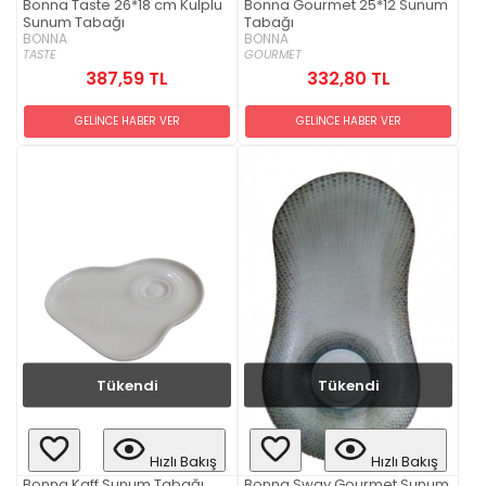
Bonna Taste 26*18 cm Kulplu
Bonna Gourmet 25*12 Sunum
Sunum Tabağı
Tabağı
BONNA
BONNA
TASTE
GOURMET
387,59 TL
332,80 TL
GELİNCE HABER VER
GELİNCE HABER VER
Tükendi
Tükendi
Hızlı Bakış
Hızlı Bakış
Bonna Kaff Sunum Tabağı
Bonna Sway Gourmet Sunum