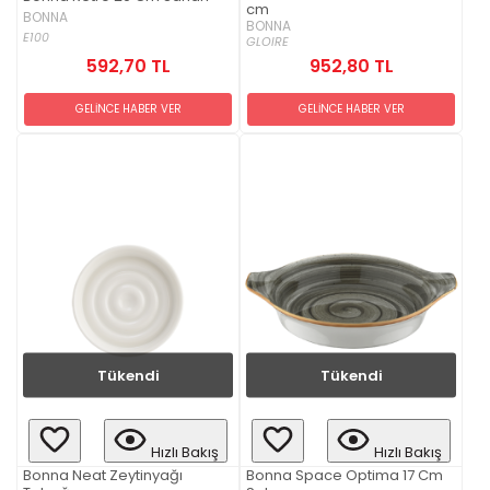
cm
BONNA
BONNA
E100
GLOIRE
592,70 TL
952,80 TL
GELİNCE HABER VER
GELİNCE HABER VER
Tükendi
Tükendi
Hızlı Bakış
Hızlı Bakış
Bonna Neat Zeytinyağı
Bonna Space Optima 17 Cm