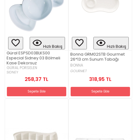
Hızlı Bakış
Hızlı Bakış
Güral ESPSD03BLKS00
Bonna GRM02STB Gourmet
Especial Sidney 03 Bölmeli
26*13 cm Sunum Tabağı
Kase Dekorsuz
BONNA
GÜRAL PORSELEN
GOURMET
SIDNEY
258,37 TL
318,95 TL
Sepete Ekle
Sepete Ekle