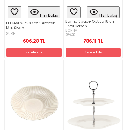
Hızlı Bakış
Hızlı Bakış
Bonna Space Optiva 18 cm
Et Pleyt 30*20 Cm Seramik
Oval Sahan
Mat Siyah
BONNA
SÜREL
SPACE
606,28 TL
786,11 TL
Sepete Ekle
Sepete Ekle