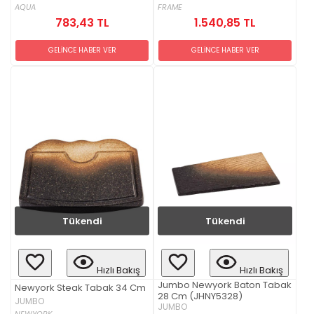
AQUA
FRAME
783,43 TL
1.540,85 TL
GELİNCE HABER VER
GELİNCE HABER VER
Tükendi
Tükendi
Hızlı Bakış
Hızlı Bakış
Jumbo Newyork Baton Tabak
Newyork Steak Tabak 34 Cm
28 Cm (JHNY5328)
JUMBO
JUMBO