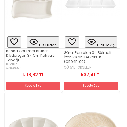
Hızlı Bakış
Hızlı Bakış
Bonna Gourmet Brunch
Güral Porselen 04 Bölmeli
Dikdörtgen 34 Cm Kahvaltı
İftarlık Kabı Dekorsuz
Tabağı
(GR04BL00)
BONNA
GÜRAL PORSELEN
GOURMET
537,41 TL
1.113,82 TL
Sepete Ekle
Sepete Ekle