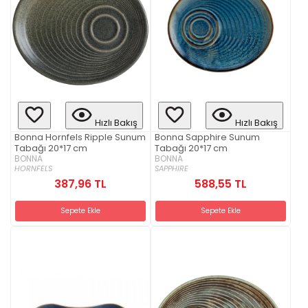
Hızlı Bakış
Hızlı Bakış
Bonna Hornfels Ripple Sunum
Bonna Sapphire Sunum
Tabağı 20*17 cm
Tabağı 20*17 cm
BONNA
BONNA
HORNFELS
SAPPHIRE
387,96 TL
588,55 TL
Sepete Ekle
Sepete Ekle