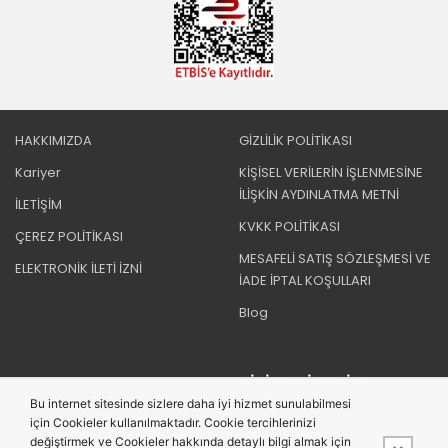
HAKKIMIZDA
GİZLİLİK POLİTİKASI
Kariyer
KİŞİSEL VERİLERİN İŞLENMESİNE
İLİŞKİN AYDINLATMA METNİ
İLETİŞİM
KVKK POLİTİKASI
ÇEREZ POLİTİKASI
MESAFELİ SATIŞ SÖZLEŞMESİ VE
ELEKTRONİK İLETİ İZNİ
İADE İPTAL KOŞULLARI
Blog
BIZI TAKIP EDIN
Bu internet sitesinde sizlere daha iyi hizmet sunulabilmesi
için Cookieler kullanılmaktadır. Cookie tercihlerinizi
değiştirmek ve Cookieler hakkında detaylı bilgi almak için