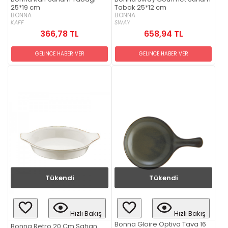
25*19 cm
Tabak 25*12 cm
BONNA
BONNA
KAFF
SWAY
366,78 TL
658,94 TL
GELİNCE HABER VER
GELİNCE HABER VER
Tükendi
Tükendi
Hızlı Bakış
Hızlı Bakış
Bonna Gloire Optiva Tava 16
Bonna Retro 20 Cm Sahan