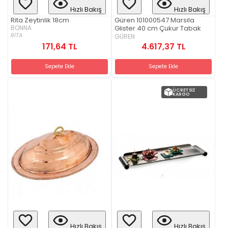
Hızlı Bakış
Hızlı Bakış
Rita Zeytinlik 18cm
Güren 101000547 Marsila
BONNA
Glister 40 cm Çukur Tabak
RİTA
GÜREN
4.617,37 TL
171,64 TL
Sepete Ekle
Sepete Ekle
ÜCRETSIZ
KARGO
Hızlı Bakış
Hızlı Bakış