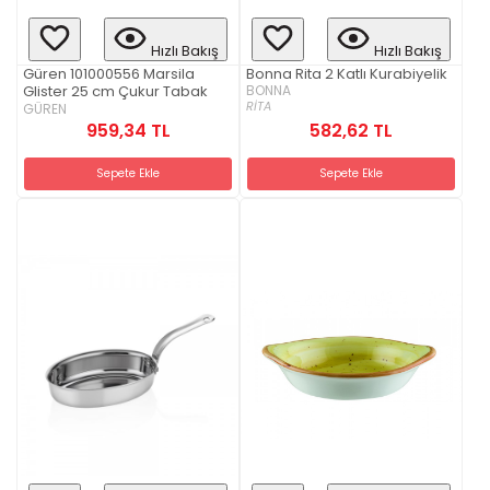
Hızlı Bakış
Hızlı Bakış
Bonna Rita 2 Katlı Kurabiyelik
Güren 101000556 Marsila
BONNA
Glister 25 cm Çukur Tabak
RİTA
GÜREN
959,34 TL
582,62 TL
Sepete Ekle
Sepete Ekle