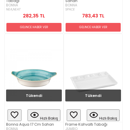
Tabağı
Sahan
BONNA
BONNA
NEA,
NEAT
SPACE
282,35 TL
783,43 TL
GELİNCE HABER VER
GELİNCE HABER VER
Tükendi
Tükendi
Hızlı Bakış
Hızlı Bakış
Bonna Aqua 17 Cm Sahan
Frame Kahvaltı Tabağı
BONNA
JUMBO