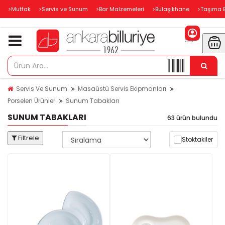
>Mutfak
>Servis ve Sunum
>Bar Malzemeleri
>Bulaşıkhane
>Taşıma 
Servis Ve Sunum
Masaüstü Servis Ekipmanları
Porselen Ürünler
Sunum Tabakları
SUNUM TABAKLARI
63 ürün bulundu
Filtrele
Stoktakiler