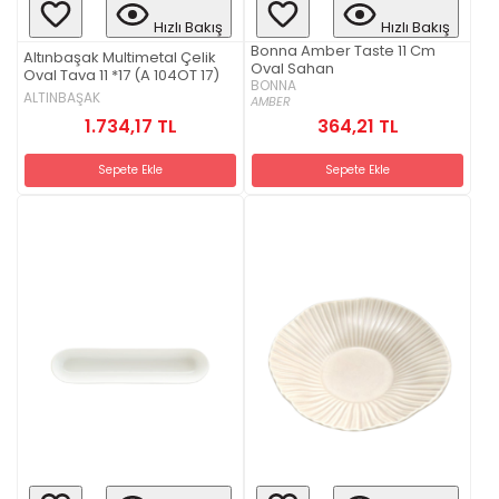
Hızlı Bakış
Hızlı Bakış
Bonna Amber Taste 11 Cm
Altınbaşak Multimetal Çelik
Oval Sahan
Oval Tava 11 *17 (A 104OT 17)
BONNA
ALTINBAŞAK
AMBER
1.734,17 TL
364,21 TL
Sepete Ekle
Sepete Ekle