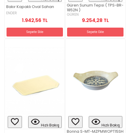
Güren Sunum Tepsi ( TPS-BR-
Bakır Kapaklı Oval Sahan
1852N )
ENDER
GÜREN
1.942,56 TL
9.254,28 TL
Sepete Ekle
Sepete Ekle
Hızlı Bakış
Hızlı Bakış
Bonna S-MT-MZPMWOPT15SH