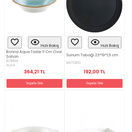
Hızlı Bakış
Hızlı Bakış
Bonna Aqua Taste 11 Cm Oval
Sunum Tabağı 23*19*1,5 cm
Sahan
BONNA
NATÜREL
AQUA
364,21 TL
192,00 TL
Sepete Ekle
Sepete Ekle