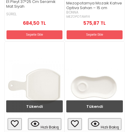
Et Pleyt 37*25 Cm Seramik
Mezopotamya Mozaik Kahve
Mat Siyah
Optiva Sahan – 15 cm
BONNA
SÜREL
MEZOPOTAMYA
684,50 TL
575,87 TL
Sepete Ekle
Sepete Ekle
Tükendi
Tükendi
Hızlı Bakış
Hızlı Bakış