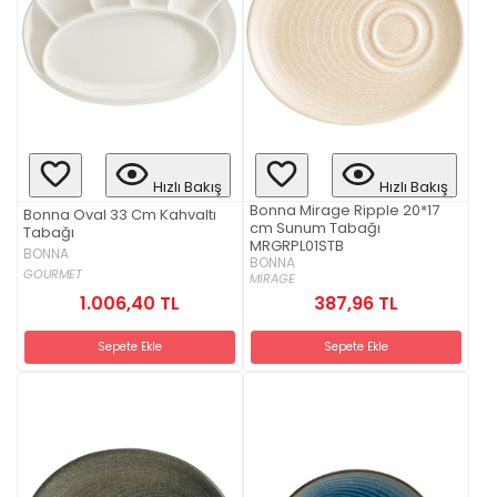
Hızlı Bakış
Hızlı Bakış
Bonna Mirage Ripple 20*17
Bonna Oval 33 Cm Kahvaltı
cm Sunum Tabağı
Tabağı
MRGRPL01STB
BONNA
BONNA
GOURMET
MİRAGE
1.006,40 TL
387,96 TL
Sepete Ekle
Sepete Ekle