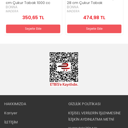
cm Çukur Tabak 1000 cc
28 cm Çukur Tabak
BONNA
BONNA
MADERA
MADERA
350,65 TL
474,98 TL
Sepete Ekle
Sepete Ekle
HAKKIMIZDA
GİZLİLİK POLİTİKASI
Kariyer
KİŞİSEL VERİLERİN İŞLENMESİNE
İLİŞKİN AYDINLATMA METNİ
İLETİŞİM