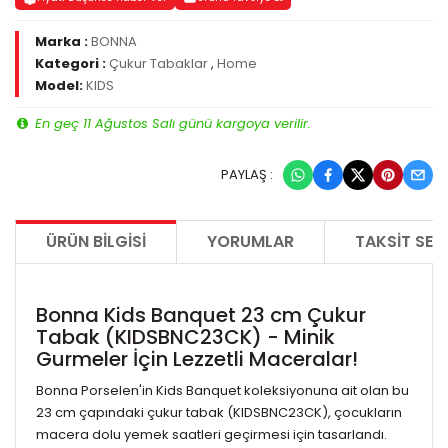
Marka :
BONNA
Kategori :
Çukur Tabaklar
,
Home
Model:
KIDS
En geç 11 Ağustos Salı günü kargoya verilir.
PAYLAŞ :
ÜRÜN BILGISI
YORUMLAR
TAKSIT SEÇ
Bonna Kids Banquet 23 cm Çukur
Tabak (KIDSBNC23CK) - Minik
Gurmeler İçin Lezzetli Maceralar!
Bonna Porselen'in Kids Banquet koleksiyonuna ait olan bu
23 cm çapındaki çukur tabak (KIDSBNC23CK), çocukların
macera dolu yemek saatleri geçirmesi için tasarlandı.