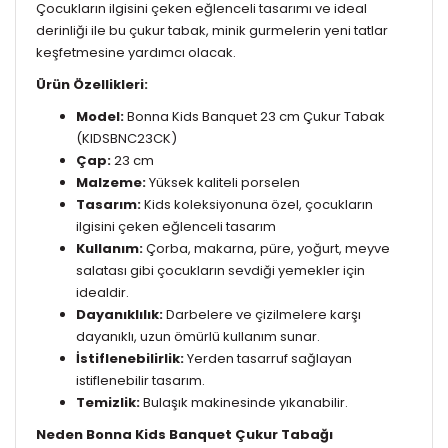
Çocukların ilgisini çeken eğlenceli tasarımı ve ideal
derinliği ile bu çukur tabak, minik gurmelerin yeni tatlar
keşfetmesine yardımcı olacak.
Ürün Özellikleri:
Model:
Bonna Kids Banquet 23 cm Çukur Tabak
(KIDSBNC23CK)
Çap:
23 cm
Malzeme:
Yüksek kaliteli porselen
Tasarım:
Kids koleksiyonuna özel, çocukların
ilgisini çeken eğlenceli tasarım
Kullanım:
Çorba, makarna, püre, yoğurt, meyve
salatası gibi çocukların sevdiği yemekler için
idealdir.
Dayanıklılık:
Darbelere ve çizilmelere karşı
dayanıklı, uzun ömürlü kullanım sunar.
İstiflenebilirlik:
Yerden tasarruf sağlayan
istiflenebilir tasarım.
Temizlik:
Bulaşık makinesinde yıkanabilir.
Neden Bonna Kids Banquet Çukur Tabağı