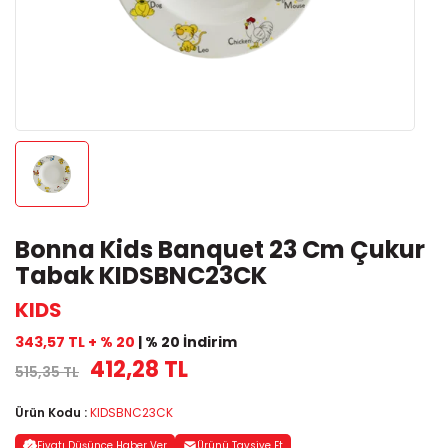
Bonna Kids Banquet 23 Cm Çukur
Tabak KIDSBNC23CK
KIDS
343,57 TL + % 20
| % 20 İndirim
412,28 TL
515,35 TL
Ürün Kodu :
KIDSBNC23CK
Fiyatı Düşünce Haber Ver
Ürünü Tavsiye Et