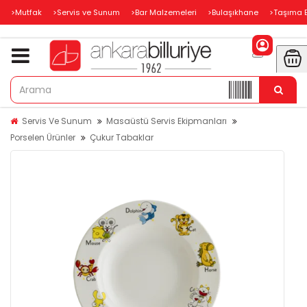
>Mutfak
>Servis ve Sunum
>Bar Malzemeleri
>Bulaşıkhane
>Taşıma 
Servis Ve Sunum
Masaüstü Servis Ekipmanları
Porselen Ürünler
Çukur Tabaklar