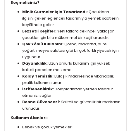
Seçmelisiniz?
Minik Gurmeler İçin Tasarlandı:
Çocukların
ilgisini çeken eğlenceli tasarımıyla yemek saatlerini
keyifli hale getirir.
Lezzetli Keşifler:
Yeni tatlara çekinceli yaklaşan
çocuklar için bile mükemmel bir keşif aracıdır.
Çok Yönlü Kullanım:
Çorba, makarna, püre,
yoğurt, meyve salatası gibi birçok farklı yiyecek için
uygundur.
Dayanıklılık:
Uzun ömürlü kullanım için yüksek
kaliteli porselen malzeme.
Kolay Temizlik:
Bulaşık makinesinde yıkanabilir,
pratik kullanım sunar.
İstiflenebilirlik:
Dolaplarınızda yerden tasarruf
etmenizi sağlar.
Bonna Güvencesi:
Kaliteli ve güvenilir bir markanın
ürünüdür.
Kullanım Alanları:
Bebek ve çocuk yemekleri