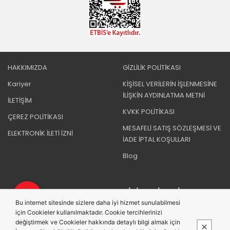
HAKKIMIZDA
GİZLİLİK POLİTİKASI
Kariyer
KİŞİSEL VERİLERİN İŞLENMESİNE
İLİŞKİN AYDINLATMA METNİ
İLETİŞİM
KVKK POLİTİKASI
ÇEREZ POLİTİKASI
MESAFELİ SATIŞ SÖZLEŞMESİ VE
ELEKTRONİK İLETİ İZNİ
İADE İPTAL KOŞULLARI
Blog
BIZI TAKIP EDIN
Bu internet sitesinde sizlere daha iyi hizmet sunulabilmesi
için Cookieler kullanılmaktadır. Cookie tercihlerinizi
değiştirmek ve Cookieler hakkında detaylı bilgi almak için