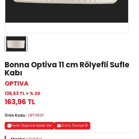
Bonna Optiva 11 cm Rölyefli Sufle
Kabı
OPTIVA
136,63 TL + % 20
163,96 TL
Ürün Kodu :
OPT11RSF
Fiyatı Düşünce Haber Ver
Ürünü Tavsiye Et