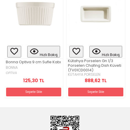
Hızlı Bakış
Hızlı Bakış
Kütahya Porselen Gn 1/3
Bonna Optiva 9 cm Sufle Kabı
Porselen Chafing Dish Küveti
BONNA
(TV01CD0014)
OPTIVA
KÜTAHYA PORSELEN
888,62 TL
125,30 TL
Sepete Ekle
Sepete Ekle