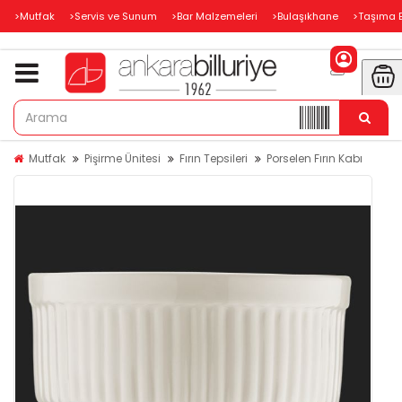
>Mutfak
>Servis ve Sunum
>Bar Malzemeleri
>Bulaşıkhane
>Taşıma 
Mutfak
Pişirme Ünitesi
Fırın Tepsileri
Porselen Fırın Kabı