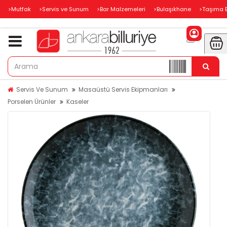
>Mutfak
>Servis ve Sunum
>Bar Malzemeleri
>Bulaşıkhane
>Taşıma 
Servis Ve Sunum
Masaüstü Servis Ekipmanları
Porselen Ürünler
Kaseler