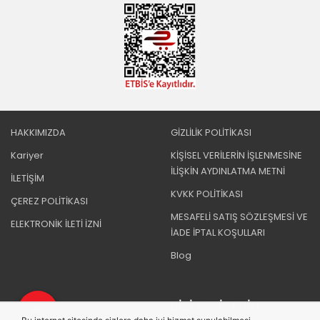
HAKKIMIZDA
GİZLİLİK POLİTİKASI
Kariyer
KİŞİSEL VERİLERİN İŞLENMESİNE
İLİŞKİN AYDINLATMA METNİ
İLETİŞİM
KVKK POLİTİKASI
ÇEREZ POLİTİKASI
MESAFELİ SATIŞ SÖZLEŞMESİ VE
ELEKTRONİK İLETİ İZNİ
İADE İPTAL KOŞULLARI
Blog
BIZI TAKIP EDIN