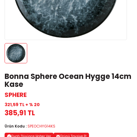
Bonna Sphere Ocean Hygge 14cm
Kase
SPHERE
321,59 TL + % 20
385,91 TL
Ürün Kodu :
SPEOCHYG14KS
Fiyatı Düşünce Haber Ver
Ürünü Tavsiye Et