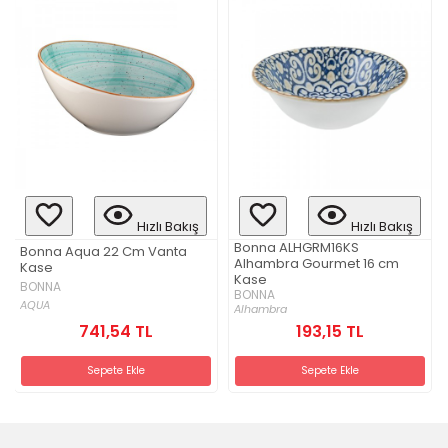
Hızlı Bakış
Hızlı Bakış
Bonna ALHGRM16KS
Bonna Aqua 22 Cm Vanta
Alhambra Gourmet 16 cm
Kase
Kase
BONNA
BONNA
AQUA
Alhambra
741,54 TL
193,15 TL
Sepete Ekle
Sepete Ekle